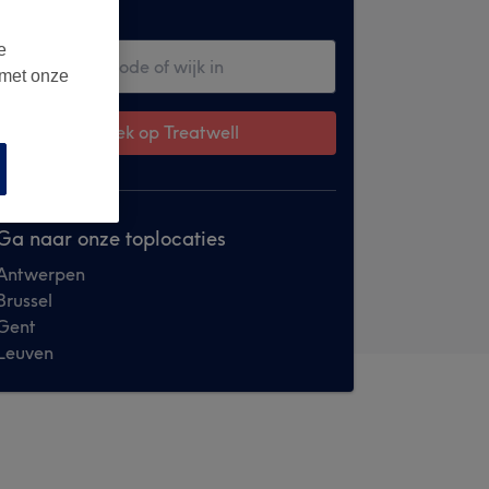
buurt
e
 met onze
Zoek op Treatwell
Ga naar onze toplocaties
Antwerpen
Brussel
Gent
Leuven