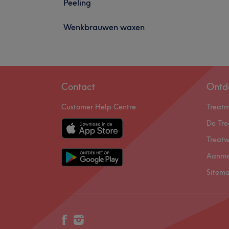
Peeling
Wenkbrauwen waxen
Contact
Ontd
Customer Help Centre
Treat
De Tre
Treatw
Aanme
Sitem