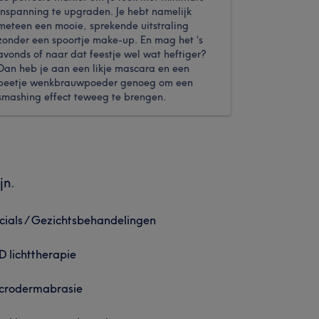
inspanning te upgraden. Je hebt namelijk
meteen een mooie, sprekende uitstraling
zonder een spoortje make-up. En mag het ‘s
avonds of naar dat feestje wel wat heftiger?
Dan heb je aan een likje mascara en een
beetje wenkbrauwpoeder genoeg om een
smashing effect teweeg te brengen.
jn.
cials / Gezichtsbehandelingen
D lichttherapie
crodermabrasie