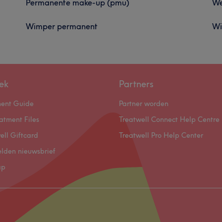
Permanente make-up (pmu)
We
Wimper permanent
Wi
ek
Partners
ment Guide
Partner worden
atment Files
Treatwell Connect Help Centre
ell Giftcard
Treatwell Pro Help Center
lden nieuwsbrief
ap