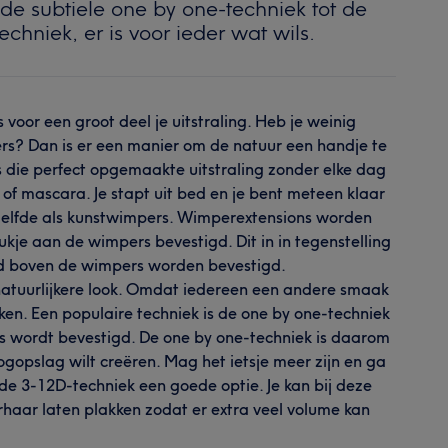
de subtiele one by one-techniek tot de
hniek, er is voor ieder wat wils.
oor een groot deel je uitstraling. Heb je weinig
ers? Dan is er een manier om de natuur een handje te
 die perfect opgemaakte uitstraling zonder elke dag
of mascara. Je stapt uit bed en je bent meteen klaar
tzelfde als kunstwimpers. Wimperextensions worden
lukje aan de wimpers bevestigd. Dit in in tegenstelling
id boven de wimpers worden bevestigd.
atuurlijkere look. Omdat iedereen een andere smaak
ieken. Een populaire techniek is de one by one-techniek
s wordt bevestigd. De one by one-techniek is daarom
ogopslag wilt creëren. Mag het ietsje meer zijn en ga
 de 3-12D-techniek een goede optie. Je kan bij deze
rhaar laten plakken zodat er extra veel volume kan