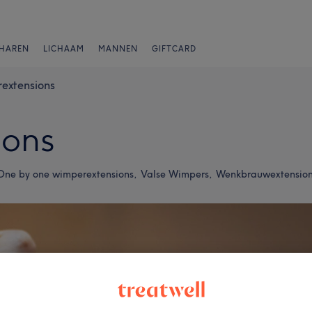
HAREN
LICHAAM
MANNEN
GIFTCARD
extensions
ions
One by one wimperextensions,
Valse Wimpers,
Wenkbrauwextensio