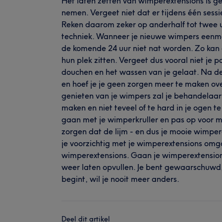
Het laten zetten van wimperextensions is ge
nemen. Vergeet niet dat er tijdens één sess
Reken daarom zeker op anderhalf tot twee u
techniek. Wanneer je nieuwe wimpers eenmaa
de komende 24 uur niet nat worden. Zo kan 
hun plek zitten. Vergeet dus vooral niet je p
douchen en het wassen van je gelaat. Na 
en hoef je je geen zorgen meer te maken ov
genieten van je wimpers zal je behandelaar
maken en niet teveel of te hard in je ogen te
gaan met je wimperkruller en pas op voor ma
zorgen dat de lijm - en dus je mooie wimpere
je voorzichtig met je wimperextensions omga
wimperextensions. Gaan je wimperextensions 
weer laten opvullen. Je bent gewaarschuw
begint, wil je nooit meer anders.
Deel dit artikel