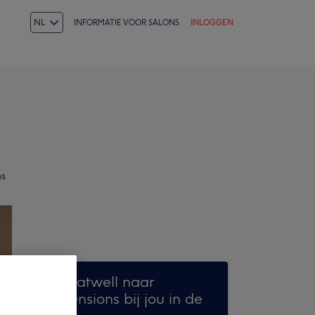
NL
INFORMATIE VOOR SALONS
INLOGGEN
ns
Zoek op Treatwell naar
Wimperextensions bij jou in de