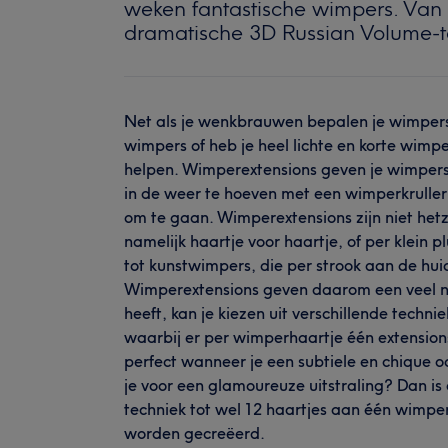
weken fantastische wimpers. Van 
dramatische 3D Russian Volume-tec
Net als je wenkbrauwen bepalen je wimpers v
wimpers of heb je heel lichte en korte wimp
helpen. Wimperextensions geven je wimpers
in de weer te hoeven met een wimperkruller 
om te gaan. Wimperextensions zijn niet he
namelijk haartje voor haartje, of per klein p
tot kunstwimpers, die per strook aan de hu
Wimperextensions geven daarom een veel n
heeft, kan je kiezen uit verschillende techn
waarbij er per wimperhaartje één extension
perfect wanneer je een subtiele en chique o
je voor een glamoureuze uitstraling? Dan is
techniek tot wel 12 haartjes aan één wimpe
worden gecreëerd.