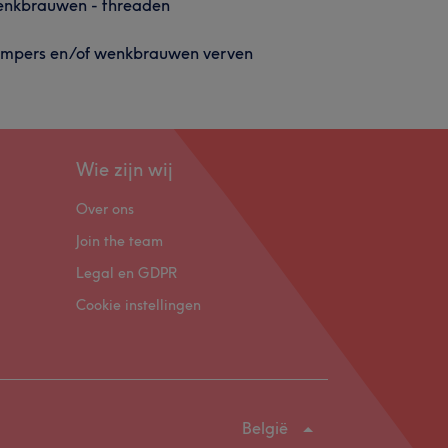
nkbrauwen - threaden
mpers en/of wenkbrauwen verven
Wie zijn wij
Over ons
Join the team
Legal en GDPR
Cookie instellingen
België