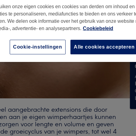
iken onze eigen cookies en cookies van derden om inhoud en
ties te personaliseren, mediafuncties te bieden en ons verkeer t
en. We delen ook informatie over het gebruik van onze website
edia-, advertentie- en analysepartners.
Cookiebeleid
Cookie-instellingen
Alle cookies accepteren
eel aangebrachte extensions die door
ken aan je eigen wimperhaartjes kunnen
 zorgen voor lengte en volume en geven
 de groeicyclus van je wimpers, tot wel 4