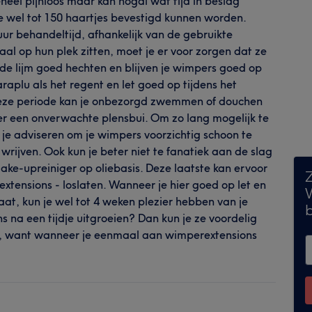
heel pijnloos maar kan nogal wat tijd in beslag
ie wel tot 150 haartjes bevestigd kunnen worden.
ur behandeltijd, afhankelijk van de gebruikte
l op hun plek zitten, moet je er voor zorgen dat ze
de lijm goed hechten en blijven je wimpers goed op
araplu als het regent en let goed op tijdens het
deze periode kan je onbezorgd zwemmen of douchen
er een onverwachte plensbui. Om zo lang mogelijk te
 je adviseren om je wimpers voorzichtig schoon te
 wrijven. Ook kun je beter niet te fanatiek aan de slag
ke-upreiniger op oliebasis. Deze laatste kan ervoor
xtensions - loslaten. Wanneer je hier goed op let en
W
at, kun je wel tot 4 weken plezier hebben van je
na een tijdje uitgroeien? Dan kun je ze voordelig
d, want wanneer je eenmaal aan wimperextensions