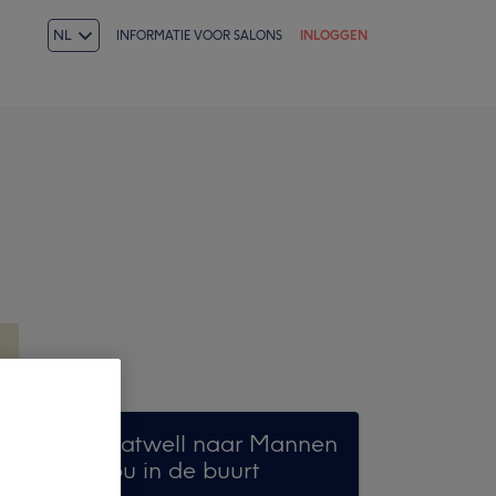
NL
INFORMATIE VOOR SALONS
INLOGGEN
Zoek op Treatwell naar Mannen
waxen bij jou in de buurt