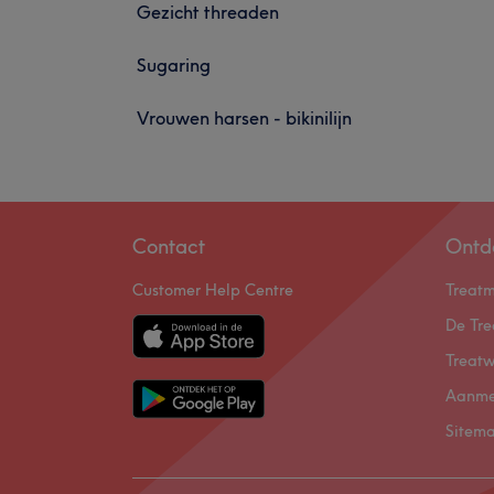
Gezicht threaden
Sugaring
Vrouwen harsen - bikinilijn
Contact
Ontd
Customer Help Centre
Treat
De Tre
Treatw
Aanme
Sitem