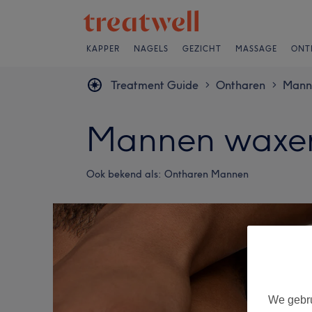
KAPPER
NAGELS
GEZICHT
MASSAGE
ONT
Treatment Guide
Ontharen
Mann
>
>
Mannen waxe
Ook bekend als:
Ontharen Mannen
We gebru