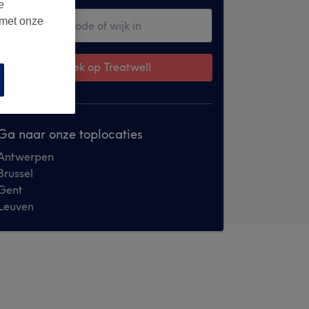
e
 met onze
Zoek op Treatwell
Ga naar onze toplocaties
Antwerpen
Brussel
Gent
Leuven