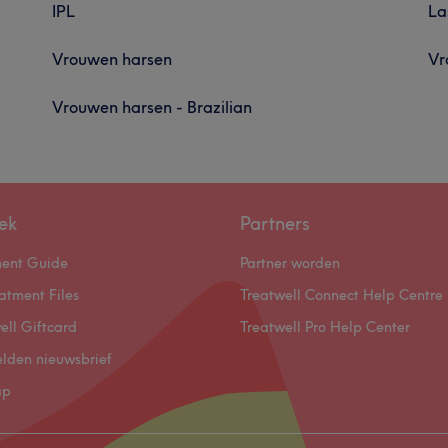
IPL
La
Vrouwen harsen
Vr
Vrouwen harsen - Brazilian
ek
Partners
ment Guide
Partner worden
atment Files
Treatwell Connect Help Centre
ell Giftcard
Treatwell Pro Help Center
lden nieuwsbrief
ap