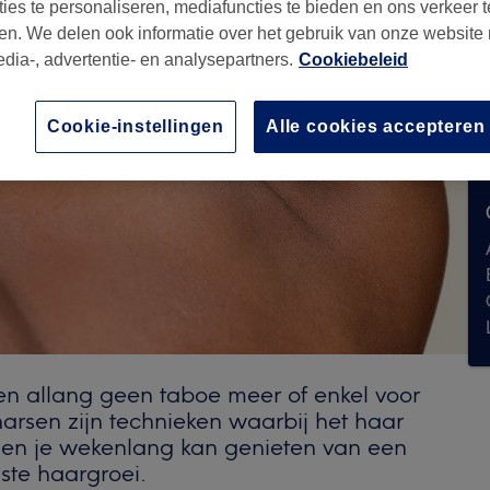
ties te personaliseren, mediafuncties te bieden en ons verkeer t
en. We delen ook informatie over het gebruik van onze website
edia-, advertentie- en analysepartners.
Cookiebeleid
Cookie-instellingen
Alle cookies accepteren
n allang geen taboe meer of enkel voor
arsen zijn technieken waarbij het haar
d en je wekenlang kan genieten van een
ste haargroei.