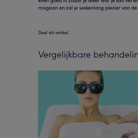
even goed in zodat je weet wat je kan verw
misgaan en zal je wekenlang plezier van d
Deel dit artikel
Vergelijkbare behandeli