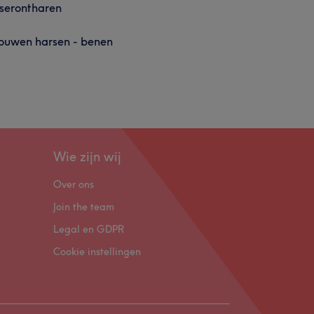
serontharen
ouwen harsen - benen
Wie zijn wij
Over ons
Join the team
Legal en GDPR
Cookie instellingen