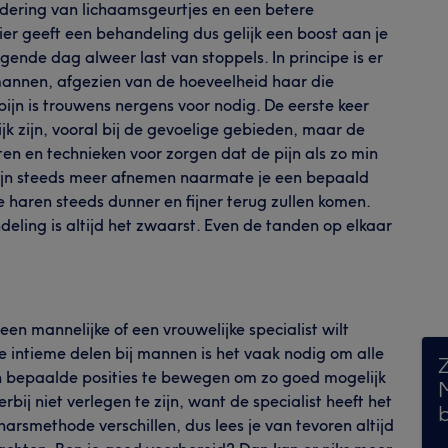
ndering van lichaamsgeurtjes en een betere
er geeft een behandeling dus gelijk een boost aan je
gende dag alweer last van stoppels. In principe is er
 mannen, afgezien van de hoeveelheid haar die
ijn is trouwens nergens voor nodig. De eerste keer
jk zijn, vooral bij de gevoelige gebieden, maar de
ten en technieken voor zorgen dat de pijn als zo min
pijn steeds meer afnemen naarmate je een bepaald
 haren steeds dunner en fijner terug zullen komen.
ling is altijd het zwaarst. Even de tanden op elkaar
 een mannelijke of een vrouwelijke specialist wilt
de intieme delen bij mannen is het vaak nodig om alle
 in bepaalde posities te bewegen om zo goed mogelijk
rbij niet verlegen te zijn, want de specialist heeft het
harsmethode verschillen, dus lees je van tevoren altijd