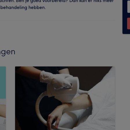
achten. Ben je goed voorbereid? Dan kan er niks meer
e behandeling hebben.
ngen