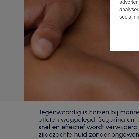
adverten
analyser
social m
Tegenwoordig is harsen bij manne
atleten weggelegd. Sugaring en h
snel en effectief wordt verwijder
zijdezachte huid zonder ongewen