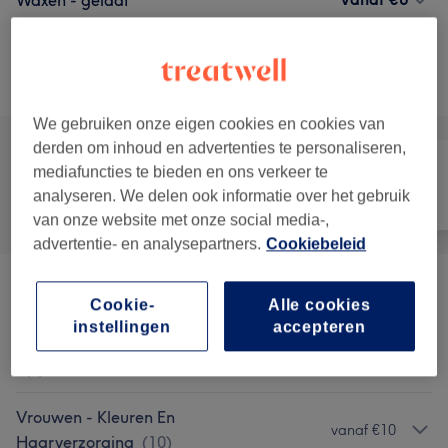
Waxen - gelaat
5 min - 30 min
Toon beschrijving
Alle behandelingen
We gebruiken onze eigen cookies en cookies van
derden om inhoud en advertenties te personaliseren,
mediafuncties te bieden en ons verkeer te
analyseren. We delen ook informatie over het gebruik
Alle
Haar
Nagels
van onze website met onze social media-,
advertentie- en analysepartners.
Cookiebeleid
Vrouwen - Snit En Styling
(
7
)
vanaf €10
Cookie-
Alle cookies
instellingen
accepteren
Krullen -Droog Knippen (CG METHODE)
vanaf €25
(
4
)
Vrouwen - Kleuren En
vanaf €10
Haarverzorging
(
10
)