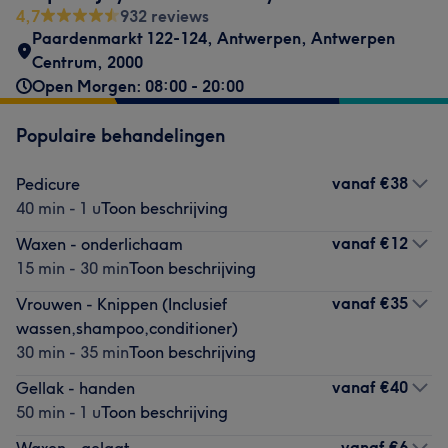
4,7
932 reviews
Paardenmarkt 122-124
,
Antwerpen, Antwerpen
Centrum
,
2000
Open Morgen: 08:00 - 20:00
Populaire behandelingen
vanaf
€38
Pedicure
40 min - 1 u
Toon beschrijving
vanaf
€12
Waxen - onderlichaam
15 min - 30 min
Toon beschrijving
vanaf
€35
Vrouwen - Knippen (Inclusief
wassen,shampoo,conditioner)
30 min - 35 min
Toon beschrijving
vanaf
€40
Gellak - handen
50 min - 1 u
Toon beschrijving
vanaf
€6