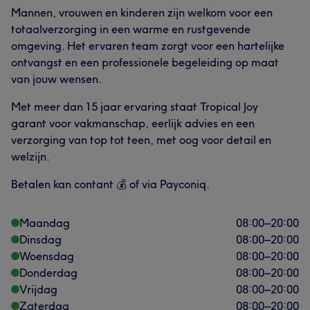
welkom @ Tropical Joy!
Mannen, vrouwen en kinderen zijn welkom voor een
Wat onze klanten zeggen over Sandra
totaalverzorging in een warme en rustgevende
Behandelingen
omgeving. Het ervaren team zorgt voor een hartelijke
Getalenteerd
9
Vriendelijk
9
Efficiënt
8
ontvangst en een professionele begeleiding op maat
Haar
Nagels
Massage
Gezicht
Vakkundig
8
van jouw wensen.
Ontharen
Met meer dan 15 jaar ervaring staat Tropical Joy
garant voor vakmanschap, eerlijk advies en een
verzorging van top tot teen, met oog voor detail en
Wat onze klanten zeggen over Cristina
welzijn.
Deskundig
10
Professioneel
9
Vakkundig
7
Betalen kan contant 💰 of via Payconiq.
Efficiënt
6
Maandag
08:00
–
20:00
Dinsdag
08:00
–
20:00
Woensdag
08:00
–
20:00
Donderdag
08:00
–
20:00
Vrijdag
08:00
–
20:00
Zaterdag
08:00
–
20:00