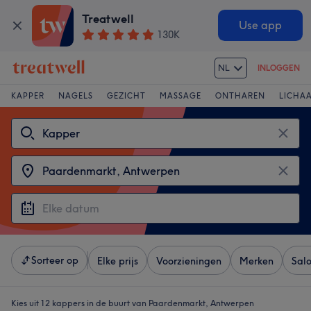
Treatwell
Use app
130K
NL
INLOGGEN
KAPPER
NAGELS
GEZICHT
MASSAGE
ONTHAREN
LICHA
Sorteer op
Elke prijs
Voorzieningen
Merken
Sal
Kies uit 12
kappers in de buurt van Paardenmarkt, Antwerpen