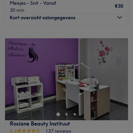
Meisjes - Snit - Vanaf
€30
30 min
Kort overzicht salongegevens
Maandag
13:00
–
17:00
Dinsdag
11:00
–
17:00
Woensdag
11:00
–
17:00
Donderdag
11:00
–
17:00
Vrijdag
11:00
–
17:00
Zaterdag
11:00
–
15:00
Zondag
Gesloten
Bij Mundo in Antwerpen willen ze dat je helemaal jezelf
kunt zijn. Iedereen die Mundo bezoekt, zal zichzelf
terugvinden en herboren naar buiten stappen. Het
deskundige advies wordt altijd aangepast aan de noden
en vereisten van elke klant. Een troef van dit salon is dat
Rosiane Beauty Instituut
zij naast Europees haar ook krullend of weerbarstig haar
4,6
137 reviews