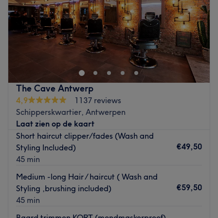
Zondag
Gesloten
Eigenaar Metodi is trots op zijn stijlvolle salon in het hart
van het ‘Eilandje’ in Antwerpen. Hij krijgt energie van
mooi haar en voorziet zowel mannen als vrouwen van een
fris, nieuw kapsel. Droom je van lange, weelderige
lokken? Dan ben je hier ook aan het juiste adres. N’hair:g
The Cave Antwerp
is extension specialist en werkt met puur, onbehandeld
4,9
1137 reviews
Braziliaans haar. Producten in de salon zijn van het
Schipperskwartier, Antwerpen
Australische merk EVO Hair.
Laat zien op de kaart
Go to venue
Short haircut clipper/fades (Wash and
€49,50
Styling Included)
45 min
Medium -long Hair / haircut ( Wash and
€59,50
Styling ,brushing included)
45 min
Baard trimmen KORT (mondmaskerproof)