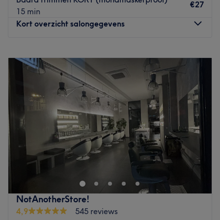
€27
15 min
Kort overzicht salongegevens
Maandag
Gesloten
Dinsdag
10:00
–
18:00
Woensdag
10:00
–
18:00
Donderdag
10:00
–
19:30
Vrijdag
10:00
–
18:00
Zaterdag
10:00
–
17:00
Zondag
Gesloten
Wie zegt dat uiterlijke verzorging alleen voor vrouwen is?
Aan de Keizerstraat in het historisch stadscentrum vind je
The Cave Antwerp. Dit is een barbershop speciaal voor
mannen. Hier kan je heen voor een snit met finish voor je
dagelijkse look. Laat los daarvan of juist in combinatie
NotAnotherStore!
met een snit ook bijvoorbeeld je baard trimmen en
4,9
545 reviews
verzorgen. Waar je zeker van kan zijn is dat er geen beter