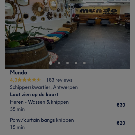
Donderdag
09:00
–
19:00
Vrijdag
09:00
–
19:00
Zaterdag
09:00
–
15:00
Zondag
Gesloten
Is jouw haar wel toe aan een goede verzorging? Bij het
mooie en moderne kapsalon Ossas kent het team vele
specialiteiten zoals: het herstellen, kleuren en knippen
van je haar, het zetten van hair extensions en spa
verzorging! Je krijgt hier altijd persoonlijke adviezen en
Mundo
aandacht. Ze hebben bij Ossas als missie om hun klanten
4,3
183 reviews
mooi en glamoureus haar te geven. Voor mooi, zacht,
Schipperskwartier, Antwerpen
dikker en volumineus haar zit je bij deze kapper goed!
Laat zien op de kaart
Go to venue
Heren - Wassen & knippen
€30
35 min
Pony / curtain bangs knippen
€20
15 min