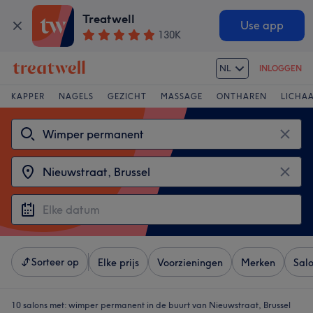
Treatwell
Use app
130K
NL
INLOGGEN
KAPPER
NAGELS
GEZICHT
MASSAGE
ONTHAREN
LICHA
Sorteer op
Elke prijs
Voorzieningen
Merken
Sal
10 salons met:
wimper permanent in de buurt van Nieuwstraat, Brussel