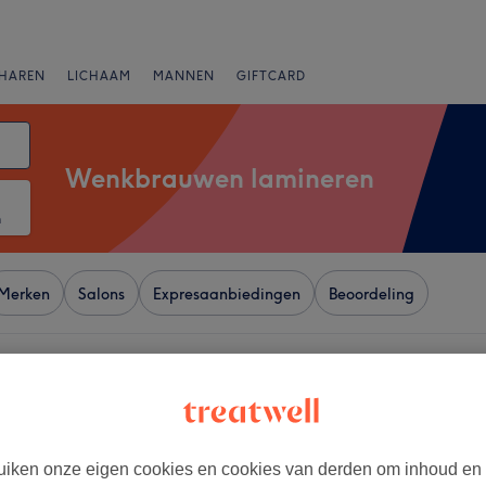
HAREN
LICHAAM
MANNEN
GIFTCARD
Wenkbrauwen lamineren
m
Merken
Salons
Expresaanbiedingen
Beoordeling
van Nieuwstraat, Brussel
+
 By Zey (WOMEN
−
iken onze eigen cookies en cookies van derden om inhoud en
52 reviews