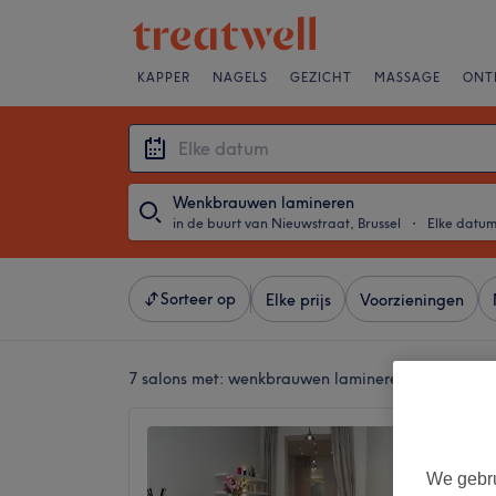
KAPPER
NAGELS
GEZICHT
MASSAGE
ONT
Wenkbrauwen lamineren
in de buurt van Nieuwstraat, Brussel
・
Elke datu
Sorteer op
Elke prijs
Voorzieningen
7 salons met:
wenkbrauwen lamineren in de buurt 
Studio
ONLY)
We gebru
4,9