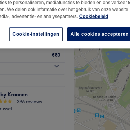
ties te personaliseren, mediafuncties te bieden en ons verkeer t
st Centrum, Sint-Joost-
en. We delen ook informatie over het gebruik van onze website
de
edia-, advertentie- en analysepartners.
Cookiebeleid
Cookie-instellingen
Alle cookies accepteren
€55
€80
 by Kroonen
396 reviews
russel