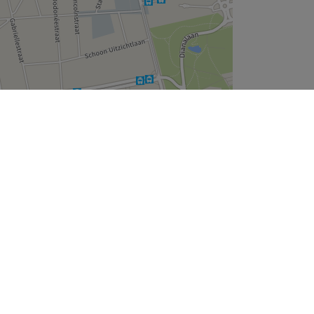
Leaflet
| ©
OpenStreetMap
contributors
Wie zijn wij
Over ons