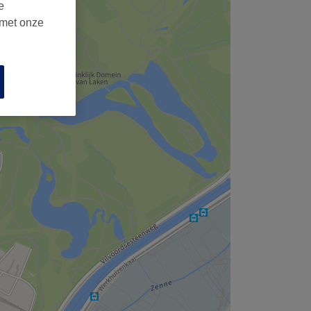
e
 met onze