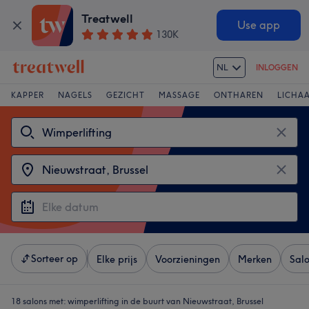
Treatwell
Use app
130K
NL
INLOGGEN
KAPPER
NAGELS
GEZICHT
MASSAGE
ONTHAREN
LICHA
Sorteer op
Elke prijs
Voorzieningen
Merken
Sal
18 salons met:
wimperlifting in de buurt van Nieuwstraat, Brussel