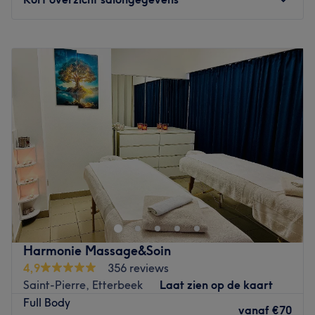
Maandag
10:00
–
20:00
Dinsdag
10:00
–
20:00
Woensdag
10:00
–
20:00
Donderdag
10:00
–
20:00
Vrijdag
10:00
–
20:00
Zaterdag
10:00
–
20:00
Zondag
Gesloten
Découvrez Monsieur K-OSY, l'institut dédié aux hommes
et femmes situé en plein cœur de Bruxelles, à deux pas
de la Bourse.
Dans leurs locaux fraîchement rénovés, cette équipe de
professionnels, tant masculine que féminine, vous fera
Harmonie Massage&Soin
découvrir une large gamme de produits et de soins.
4,9
356 reviews
Envie d'un moment de détente et de relaxation ? Leurs
Saint-Pierre, Etterbeek
Laat zien op de kaart
masseurs sont également à votre disposition. Laissez-vous
Full Body
tenter, ils n'attendent plus que vous !
vanaf
€70