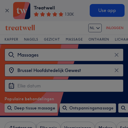
Treatwell
Use app
130K
NL
INLOGGEN
KAPPER
NAGELS
GEZICHT
MASSAGE
ONTHAREN
LICHA
Populaire behandelingen
Deep tissue massage
Ontspanningsmassage
Sorteer op