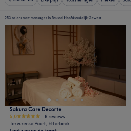
Elke prijs
Voorzieningen
Merken
Sal
253 salons met:
massages in Brussel Hoofdstedelijk Gewest
Sakura Care Decorte
5,0
8 reviews
Tervurense Poort, Etterbeek
Laat zien op de kaart