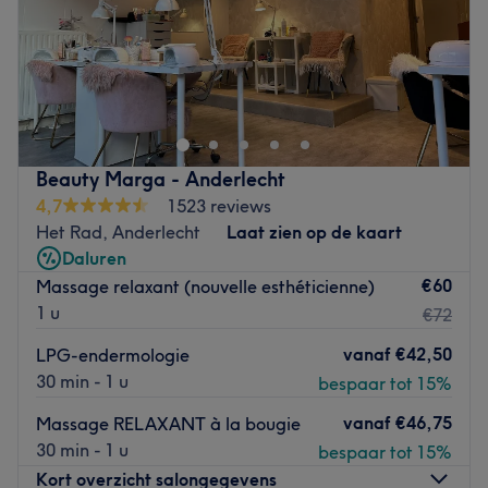
Zondag
11:00
–
19:00
Go to venue
Découvrez KOSY L’Institut, un magnifique institut de
beauté.
KOSY est l’endroit en vogue par excellence à Bruxelles.
Vous serez accueillis dans ce lieu raffiné par une équipe
de professionnels composée également d’un pool
Beauty Marga - Anderlecht
masculin. Vous serez séduit par leur savoir faire, la
4,7
1523 reviews
qualité des produits et impressionnés par les appareils
Het Rad, Anderlecht
Laat zien op de kaart
corps et visage de dernière technologie
Daluren
€60
Massage relaxant (nouvelle esthéticienne)
Pour un instant de plaisir tout doux : le salon n’attend plus
1 u
€72
que vous !
Go to venue
vanaf
€42,50
LPG-endermologie
30 min - 1 u
bespaar tot 15%
vanaf
€46,75
Massage RELAXANT à la bougie
30 min - 1 u
bespaar tot 15%
Kort overzicht salongegevens