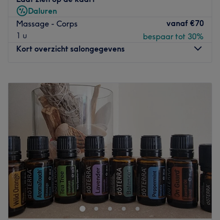
Daluren
vanaf
€70
Massage - Corps
1 u
bespaar tot 30%
Kort overzicht salongegevens
Maandag
Gesloten
Dinsdag
10:00
–
18:00
Woensdag
10:00
–
18:00
Donderdag
10:00
–
18:00
Vrijdag
10:00
–
18:00
Zaterdag
10:00
–
18:00
Zondag
Gesloten
Bienvenue chez
Sakura Care Decorte notre deuxième
centre
, situé aussi a Etterbeek. Oubliez vos soucis du
quotidien et prenez le temps de reposer votre corps et
votre esprit grâce à des prestations sur mesure, adaptées
à vos besoins.