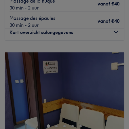
Massage de la nuque
vanaf
€40
30 min - 2 uur
Massage des épaules
vanaf
€40
30 min - 2 uur
Kort overzicht salongegevens
Maandag
11:00
–
22:00
Dinsdag
11:00
–
22:00
Woensdag
11:00
–
22:00
Donderdag
11:00
–
22:00
Vrijdag
11:00
–
22:00
Zaterdag
11:00
–
22:00
Zondag
11:00
–
22:00
Cypo Saint Joseph est un salon de massage situé dans le
centre-ville de Bruxelles, près des halles de Saint-Géry.
Venez découvrir l'incroyable gamme de massages que
vous propose cet établissement : massages orientaux,