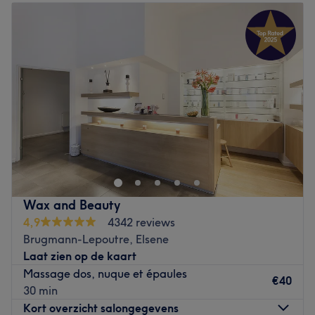
Dinsdag
09:00
–
19:00
Woensdag
09:00
–
19:00
Donderdag
09:00
–
18:30
Vrijdag
08:30
–
18:30
Zaterdag
08:00
–
17:30
Zondag
Gesloten
Situé à Bruxelles, Nefaline est un centre de beauté et
bien-être à l'ambiance conviviale et décontractée. Néné,
professionnelle et passionnée, vous accueille avec le
sourire. Elle vous proposera une large gamme de
prestations pour votre beauté et bien-être.
Wax and Beauty
4,9
4342 reviews
Transport public le plus proche :
Brugmann-Lepoutre, Elsene
À seulement quelques minutes à pied de l'arrêt de bus
Laat zien op de kaart
Bailli ou sur l'avenue Louise
Massage dos, nuque et épaules
€40
30 min
Nos coups de cœur :
Kort overzicht salongegevens
L’atmosphère : découvrez un cadre confortable à la