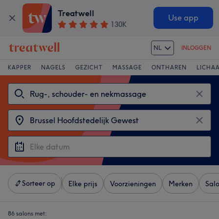
Treatwell
Use app
130K
NL
INLOGGEN
KAPPER
NAGELS
GEZICHT
MASSAGE
ONTHAREN
LICHA
Sorteer op
Elke prijs
Voorzieningen
Merken
Sal
86 salons met: