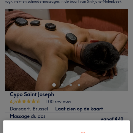
rug-, nek- en schoudermassages in de buurt van Sint-Jans-Molenbeek
Cypo Saint Joseph
4,5
100 reviews
Dansaert, Brussel
Laat zien op de kaart
Massage du dos
vanaf
€40
30 min - 2 uur