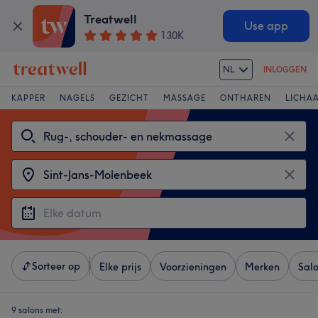
Treatwell
Use app
130K
NL
INLOGGEN
KAPPER
NAGELS
GEZICHT
MASSAGE
ONTHAREN
LICHA
Sorteer op
Elke prijs
Voorzieningen
Merken
Sal
9 salons met: