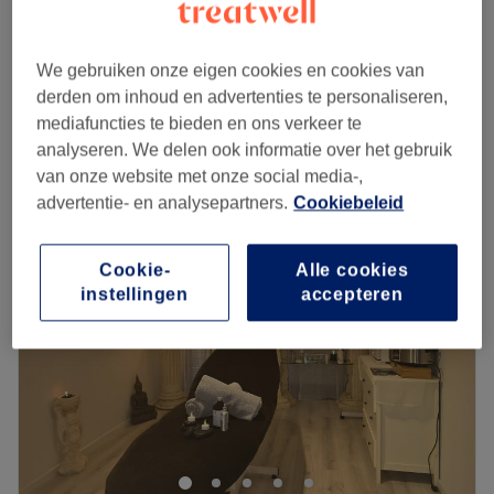
Massage de la nuque
vanaf
€40
30 min - 2 uur
Massage des épaules
We gebruiken onze eigen cookies en cookies van
vanaf
€40
30 min - 2 uur
derden om inhoud en advertenties te personaliseren,
Kort overzicht salongegevens
mediafuncties te bieden en ons verkeer te
analyseren. We delen ook informatie over het gebruik
van onze website met onze social media-,
Maandag
11:00
–
22:00
advertentie- en analysepartners.
Cookiebeleid
Dinsdag
11:00
–
22:00
Woensdag
11:00
–
22:00
Donderdag
11:00
–
22:00
Cookie-
Alle cookies
Vrijdag
11:00
–
22:00
instellingen
accepteren
Zaterdag
11:00
–
22:00
Zondag
11:00
–
22:00
Cypo Saint Joseph est un salon de massage situé dans le
centre-ville de Bruxelles, près des halles de Saint-Géry.
Venez découvrir l'incroyable gamme de massages que
vous propose cet établissement : massages orientaux,