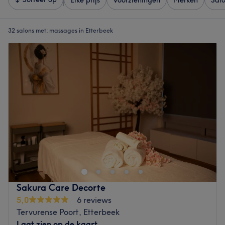
Elke prijs
Voorzieningen
Merken
Sal
32 salons met:
massages in Etterbeek
Sakura Care Decorte
5,0
6 reviews
Tervurense Poort, Etterbeek
Laat zien op de kaart