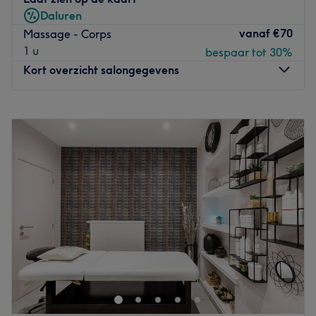
Daluren
vanaf
€70
Massage - Corps
1 u
bespaar tot 30%
Kort overzicht salongegevens
Maandag
Gesloten
Dinsdag
10:00
–
18:00
Woensdag
10:00
–
18:00
Donderdag
10:00
–
18:00
Vrijdag
10:00
–
18:00
Zaterdag
10:00
–
18:00
Zondag
Gesloten
Bienvenue chez
Sakura Care Decorte notre deuxième
centre
, situé aussi a Etterbeek. Oubliez vos soucis du
quotidien et prenez le temps de reposer votre corps et
votre esprit grâce à des prestations sur mesure, adaptées
à vos besoins.