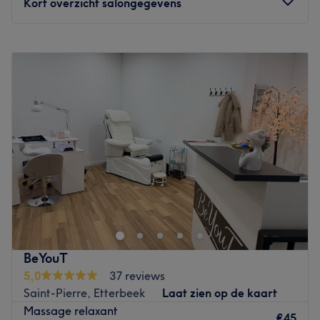
Kort overzicht salongegevens
Maandag
Gesloten
Dinsdag
10:00
–
19:00
Woensdag
10:00
–
19:00
Donderdag
Gesloten
Vrijdag
10:00
–
19:00
Zaterdag
10:00
–
15:00
Zondag
Gesloten
Bienvenue chez Wellness Viktoriia, un institut de massage
installé dans le salon de coworking L’Astragale situé à
Etterbeek, proche du parc du Cinquantenaire.
L’établissement vous propose une gamme de massage
variée allant du massage général au massage viscéral,
BeYouT
en passant par les massages minceur tels que le massage
5,0
37 reviews
anti-cellulite ou le massage remodelant. Parallèlement,
Saint-Pierre, Etterbeek
Laat zien op de kaart
vous avez la possibilité de réaliser un enveloppement du
Massage relaxant
corps.
€45