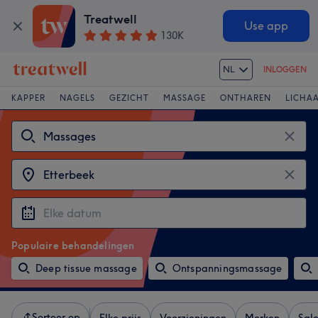
Treatwell
Use app
130K
NL
INLOGGEN
KAPPER
NAGELS
GEZICHT
MASSAGE
ONTHAREN
LICHA
Populaire behandelingen
Deep tissue massage
Ontspanningsmassage
Sorteer op