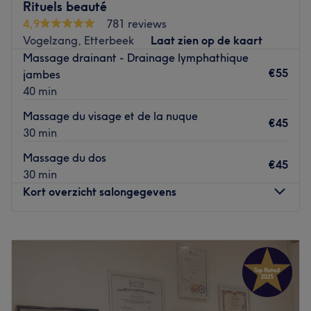
Rituels beauté
NB : Les règlements sur place devront être effectués en
soin des pieds. Vous pourrez également profiter d’une
espèces ou avec aplicattion on line.
4,9
781 reviews
réflexologie plantaire ou d’un massage des pieds
Vogelzang, Etterbeek
Laat zien op de kaart
Go to venue
relaxant. Tout ça dans le calme et la détente, pendant
Massage drainant - Drainage lymphathique
qu'on vous prodigue les meilleurs conseils.
€55
jambes
Go to venue
40 min
Massage du visage et de la nuque
€45
30 min
Massage du dos
€45
30 min
Kort overzicht salongegevens
Maandag
Gesloten
Dinsdag
Gesloten
Woensdag
Gesloten
Donderdag
13:00
–
18:30
Vrijdag
13:00
–
18:30