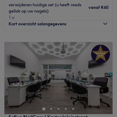
verwijderen huidige set (u heeft reeds
vanaf
€60
Go to venue
gellak op uw nagels)
1 u
Kort overzicht salongegevens
Maandag
Gesloten
Dinsdag
10:00
–
21:00
Woensdag
10:00
–
18:00
Donderdag
10:00
–
21:00
Vrijdag
10:00
–
18:00
Zaterdag
09:00
–
17:00
Zondag
Gesloten
Bij Beauty Bar & Boutique in Antwerpen kun je terecht
voor allerlei soorten nagelbehandelingen. Laat je
verwennen in de salon en loop de deur uit met stralende
nagels!
Dichtstbijzijnde openbaar vervoer: