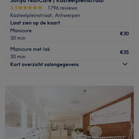
Sofiya NailCare | Kasteelpleinstraat
Bus- en tramhalte Sint-Andries op loopafstand.
4,9
1796 reviews
Kasteelpleinstraat, Antwerpen
Het Team:
Laat zien op de kaart
Eigenares Laetitia heeft reeds 15 jaar ervaring als
Manicure
gediplomeerde nagelstysliste. Nagels en alles wat met
€30
30 min
schoonheid te maken heeft is steeds haar grote passie
geweest. Daardoor blijft ze zich steeds bijscholen om up
Manicure met lak
€35
to date te zijn met de nieuwste trends!
30 min
Kort overzicht salongegevens
Wat we leuk vinden aan de salon:
Sfeer: Prettig en ontspannen.
Gespecialiseerd in: Nagelbehandelingen.
Maandag
09:00
–
19:00
Merken en producten: Kinetics, zijn vooral bekend om hun
Dinsdag
09:00
–
19:00
“9-free” producten.
Woensdag
09:00
–
19:00
De extra’s
:
Gelegen midden in het gezellige Antwerpen.
Donderdag
09:00
–
19:00
Go to venue
Vrijdag
09:00
–
19:00
Zaterdag
09:00
–
19:00
Zondag
Gesloten