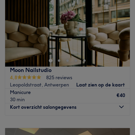
Donderdag
10:00
–
20:00
Gespecialiseerd in: manicure pedicure
Vrijdag
09:00
–
17:00
Gebruikte merken en producten: Biab, Luxio, Neonail en
Zaterdag
10:00
–
16:00
Dark
Zondag
Gesloten
De extra's: er is geen eigen parking beschikbaar
Go to venue
Beauty-Licious is gelegen in het centrum van Antwerpen.
Het salon is makkelijk bereikbaar met zowel openbaar
vervoer als met de wagen of fiets. Eens binnen word je
warm onthaald met een warm drankje of limonade. Bij
Beauty-Licious kan je terecht voor alles wat beauty
Moon Nailstudio
betreft. Zo kan je hier mooi opgemaakt worden voor dat
4,8
825 reviews
ene feestje of je haren mooi in de plooi laten leggen. Ook
Leopoldstraat, Antwerpen
Laat zien op de kaart
voor behandelingen van wenkbrauwen, wimpers of
Manicure
gelaat ben je hier aan het juiste adres. Alsof dat nog niet
€40
30 min
genoeg was kan je ook nog helemaal haarvrij worden
Kort overzicht salongegevens
met zowel de standaard wax alsook sugarwax.
Go to venue
Maandag
09:30
–
20:00
Dinsdag
09:30
–
20:00