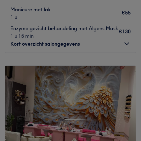
van pure me-time waarin jij volledig in de watten wordt
gelegd.
Manicure met lak
€55
1 u
Dichtstbijzijnde openbaar vervoer
De salon is uitstekend
bereikbaar en ligt op slechts een steenworp afstand van
Enzyme gezicht behandeling met Algens Mask
€130
de tram- en bushalte
Antwerpen Sint-Jacob
. Ook vanaf
1 u 15 min
het Centraal Station is de locatie vlot te bereiken.
Kort overzicht salongegevens
Het team
Als gecertificeerd en gepassioneerd
nagelstyliste verwelkom ik je met veel enthousiasme aan
Maandag
09:30
–
19:00
mijn op maat ingerichte nageltafel. Met oog voor detail,
Dinsdag
09:30
–
19:00
professionele expertise en de allerbeste premium
Woensdag
10:00
–
19:00
producten (zoals Didier Lab en Venalisa) zorg ik ervoor
Donderdag
09:30
–
20:00
dat jouw nagelwensen feilloos tot leven komen.
Vrijdag
09:30
–
20:30
Persoonlijke aandacht en een warme, gezellige sfeer
Zaterdag
10:00
–
19:30
staan hierbij altijd voorop.
Zondag
11:30
–
18:00
Wat we leuk vinden aan de salon
Bij MBR Beauty Center in Antwerpen ben je van harte
Sfeer:
Een luxe, moderne en rustgevende ambiance met
welkom. In deze fijne salon kun je terecht voor
oog voor koninklijke details en comfort.
verschillende gezichtsbehandelingen en
Specialisatie:
High-end BIAB/Fiber gel behandelingen,