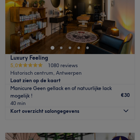
Zaterdag
09:00
–
20:00
Go to venue
Zondag
09:00
–
18:00
Le Studio - De Beautyspot in Het Zuid van Antwerpen
In het Zuid van Antwerpen bevindt zich Le Studio, een
nieuwe parel in de beautywereld. Bij binnenkomst beland
je in een heerlijke, sfeervolle omgeving waar persoonlijke
aandacht en ontspanning centraal staan. Of je nu komt
Luxury Feeling
voor een snelle opfrisser of een volledige verwennerij, ons
5,0
1080 reviews
team van experts zorgt ervoor dat je je op je best voelt.
Historisch centrum, Antwerpen
Laat zien op de kaart
Le Studio biedt een breed scala aan behandelingen,
Manicure Geen gellack en of natuurlijke lack
waaronder nagelverzorging, pedicures,
€30
mogelijk !
wimperextensions, lashlifting en gezichtsbehandelingen.
40 min
Voor de nagelverzorging werken we met topmerken zoals
Kort overzicht salongegevens
Kinetics, Neonails, Luxio en In Lei om de beste resultaten
te garanderen. Tijdens je behandeling kun je genieten
van gratis koffie en andere verfrissende drankjes, zodat
Maandag
Gesloten
je optimaal kunt ontspannen.
Dinsdag
09:00
–
18:00