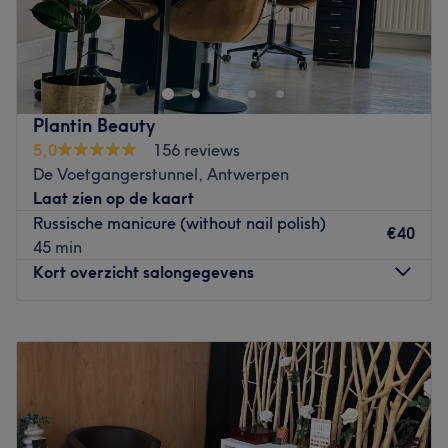
Wil jij genieten van een welverdiend
ontspanningsmoment in een rustgevend en aangenaam
kader? Bij de sfeervol ingerichte nagelsalon VIP Nails &
Beauty kun je terecht voor al jouw nagelverzorgingen.
Nagelstyliste Wendy en medisch pedicure Jessy hebben
Plantin Beauty
als doel om je van top tot teen in de watten te leggen en
5,0
156 reviews
je de beste dienstverlening te bieden. Ze stellen graag
De Voetgangerstunnel, Antwerpen
alles in het werk om aan jouw verwachtingen te voldoen!
Laat zien op de kaart
Ga voor mooie gelnagels, gellak of voor een verzorgende
Russische manicure (without nail polish)
manicure.
€40
45 min
Go to venue
Kort overzicht salongegevens
Maandag
10:00
–
20:00
Dinsdag
10:00
–
20:00
Woensdag
10:00
–
20:00
Donderdag
10:00
–
20:00
Vrijdag
10:00
–
20:00
Zaterdag
10:00
–
20:00