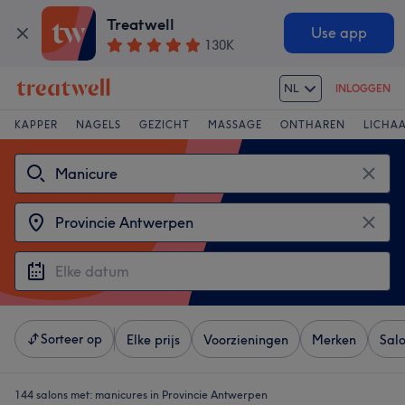
Treatwell
Use app
130K
NL
INLOGGEN
KAPPER
NAGELS
GEZICHT
MASSAGE
ONTHAREN
LICHA
Sorteer op
Elke prijs
Voorzieningen
Merken
Sal
144 salons met:
manicures in Provincie Antwerpen