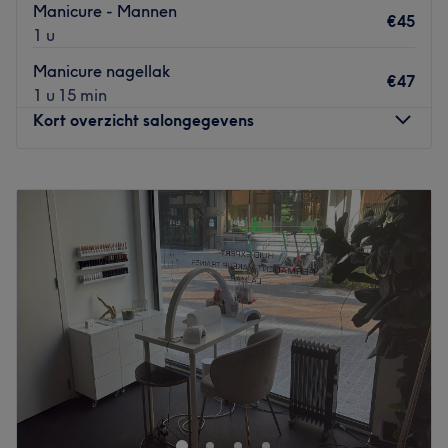
Manicure - Mannen
€45
1 u
Manicure nagellak
€47
1 u 15 min
Kort overzicht salongegevens
Maandag
10:00
–
19:00
Dinsdag
10:00
–
19:00
Woensdag
10:00
–
19:00
Donderdag
10:00
–
19:00
Vrijdag
10:00
–
19:00
Zaterdag
10:00
–
17:00
Zondag
10:00
–
16:00
Welkom bij Viktoriia Nails!
Met oog voor detail en gebruik van hoogwaardige
producten creëer ik verzorgde en elegante nagels die