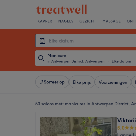
KAPPER
NAGELS
GEZICHT
MASSAGE
ONT
Manicure
in Antwerpen District, Antwerpen
・
Elke datum
Sorteer op
Elke prijs
Voorzieningen
53 salons met:
manicures in Antwerpen District, 
Viktori
5,0
Lange L