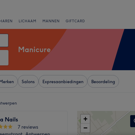
HAREN
LICHAAM
MANNEN
GIFTCARD
Manicure
Merken
Salons
Expresaanbiedingen
Beoordeling
Antwerpen
+
ia Nails
7 reviews
−
eemstraat, Antwerpen