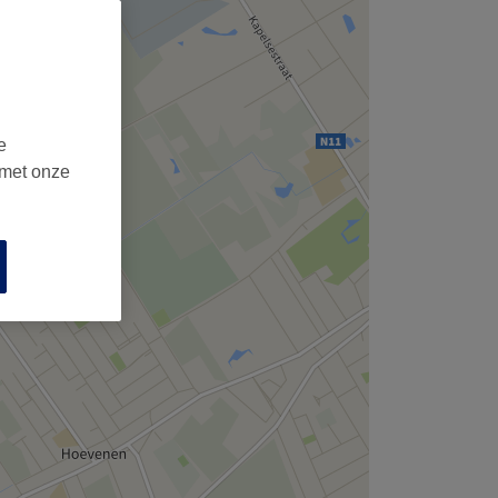
e
 met onze