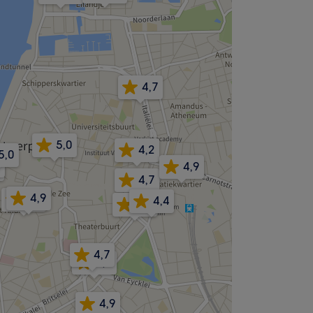
4,7
5,0
4,2
5,0
4,9
4,7
4,9
4,9
4,4
4,8
4,7
5,0
4,9