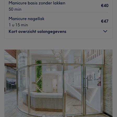
Manicure basis zonder lakken
€40
50 min
Manicure nagellak
€47
1 u 15 min
Kort overzicht salongegevens
Maandag
10:00
–
19:00
Dinsdag
10:00
–
19:00
Woensdag
10:00
–
19:00
Donderdag
10:00
–
19:00
Vrijdag
10:00
–
19:00
Zaterdag
10:00
–
17:00
Zondag
10:00
–
16:00
Welkom bij Viktoriia Nails!
Met oog voor detail en gebruik van hoogwaardige
producten creëer ik verzorgde en elegante nagels die