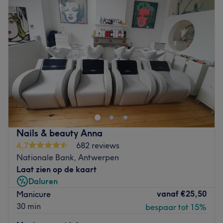
Woensdag
09:00
–
20:00
Donderdag
09:00
–
20:00
Vrijdag
09:00
–
20:00
Zaterdag
09:00
–
15:00
Zondag
Gesloten
Welcome to Nails by Camilla, nestled in the heart of
Antwerpen, your go-to destination for flawless nails and
exquisite nail art. This cosy yet stylish studio blends
contemporary elegance with a friendly atmosphere,
making every appointment a relaxing and enjoyable
Nails & beauty Anna
experience. Specialising in manicures, pedicures and
4,7
682 reviews
creative nail designs, Camilla and her team take pride in
Nationale Bank, Antwerpen
delivering meticulous attention to detail and a
Laat zien op de kaart
personalised touch, ensuring your nails look perfect every
Daluren
time.
vanaf
€25,50
Manicure
Nearest public transport
30 min
bespaar tot 15%
The studio is just a four-minute walk from Antwerpen