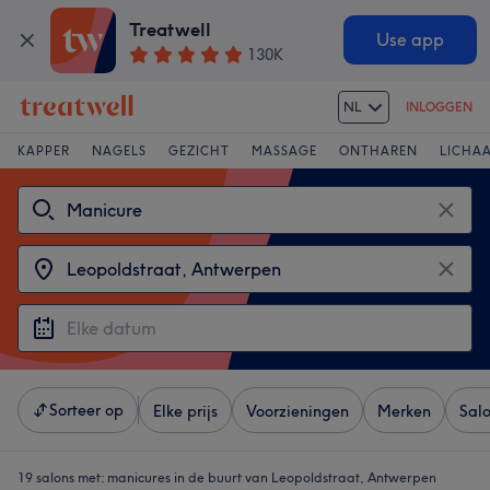
Treatwell
Use app
130K
NL
INLOGGEN
KAPPER
NAGELS
GEZICHT
MASSAGE
ONTHAREN
LICHA
Sorteer op
Elke prijs
Voorzieningen
Merken
Sal
19 salons met:
manicures in de buurt van Leopoldstraat, Antwerpen