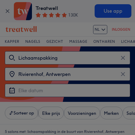
Treatwell
Use app
130K
NL
INLOGGEN
KAPPER
NAGELS
GEZICHT
MASSAGE
ONTHAREN
LICHA
Sorteer op
Elke prijs
Voorzieningen
Merken
Sal
5 salons met:
lichaamspakking in de buurt van Rivierenhof, Antwerpen