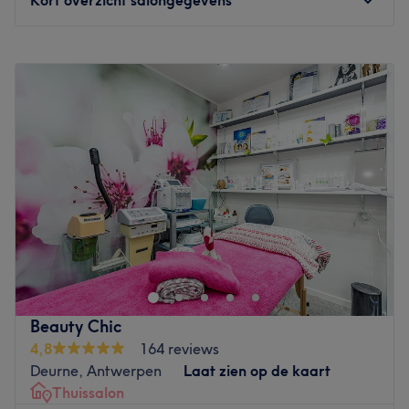
Maandag
08:30
–
21:00
Dinsdag
08:30
–
21:00
Woensdag
08:30
–
21:00
Donderdag
08:30
–
21:00
Vrijdag
08:30
–
21:00
Zaterdag
08:45
–
21:00
Zondag
Gesloten
Bij Instituut Victoria aan de Frankrijklei in Antwerpen
weet het team hoe ze kunnen bijdragen aan een
gezonder huidbeeld. De schoonheidsverzorgingen worden
uitgevoerd met luxe en duurzame verzorgingsproducten
boordevol actieve werkstoffen. Je huid wordt hier dus niet
Beauty Chic
enkel verwend, maar tegelijkertijd ook gevoed én
4,8
164 reviews
verbeterd. Naast de overige klassieke
Deurne, Antwerpen
Laat zien op de kaart
schoonheidsverzorgingen voor gelaat en lichaam, kan je
Thuissalon
hier ook terecht voor afslankbehandelingen,