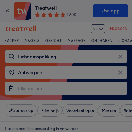
Treatwell
Use app
130K
NL
INLOGGEN
KAPPER
NAGELS
GEZICHT
MASSAGE
ONTHAREN
LICHA
Sorteer op
Elke prijs
Voorzieningen
Merken
Sal
8 salons met:
lichaamspakking in Antwerpen