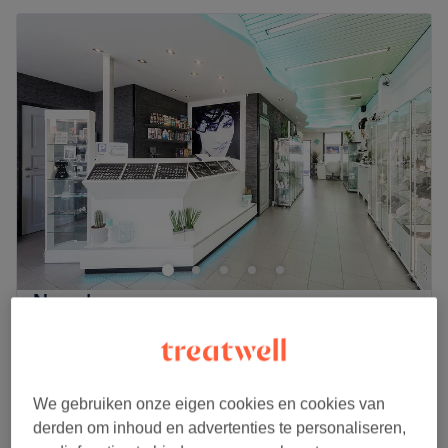
Navada
4,8
4293 reviews
Ekeren, Antwerpen
Laat zien op de kaart
Rug peeling
vanaf
€28
20 min
We gebruiken onze eigen cookies en cookies van
derden om inhoud en advertenties te personaliseren,
Lichaamspakking
€65