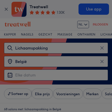
Treatwell
Use app
130K
NL
INLOGGEN
KAPPER
NAGELS
GEZICHT
MASSAGE
ONTHAREN
LICHA
Sorteer op
Elke prijs
Voorzieningen
Merken
Sal
68 salons met:
lichaamspakking in België