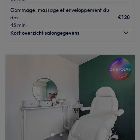
Gommage, massage et enveloppement du
€120
dos
45 min
Kort overzicht salongegevens
Maandag
09:00
–
19:30
Dinsdag
07:00
–
19:30
Woensdag
09:00
–
19:30
Donderdag
09:00
–
19:30
Vrijdag
09:00
–
19:30
Zaterdag
09:00
–
15:30
Zondag
Gesloten
À l’institut de beauté Loanny beauty, situé sur l’avenue
de Tervueren à Etterbeek, vous êtes accueilli dans un
cadre pétillant et féminin pour des soins de qualité.
Loanny mettra à l’honneur votre beauté et votre bien-être