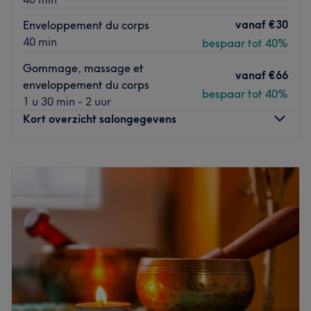
vanaf
€30
Enveloppement du corps
40 min
bespaar tot 40%
Gommage, massage et
vanaf
€66
enveloppement du corps
bespaar tot 40%
1 u 30 min - 2 uur
Kort overzicht salongegevens
Maandag
10:00
–
19:00
Dinsdag
Gesloten
Woensdag
10:00
–
19:00
Donderdag
10:00
–
19:00
Vrijdag
10:00
–
19:00
Zaterdag
10:00
–
19:00
Zondag
11:00
–
19:00
Six Mondes de Beauté, situé à Bruxelles, est un institut où
Irina et son équipe offrent une gamme complète de soins