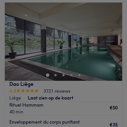
Dinsdag
10:00
–
18:30
Woensdag
10:00
–
18:30
Donderdag
09:00
–
17:30
Vrijdag
09:00
–
17:30
Zaterdag
08:00
–
17:30
Zondag
Gesloten
L'institut Mia Beauté est situé à Tilff, en région liégeoise,
à proximité du Sart Tilman. Une large gamme de soins
est disponible: extensions de cils, massages, soins des
mains et des pieds, soins du visages et du corps. Marie,
souriante et pétillante, se fera un plaisir de vous
Dao Liège
conseiller et d'adapter les soins en fonction de votre type
4,8
3721 reviews
de peau: peau sensible, grasse, peau de type africain...
Liège
Laat zien op de kaart
L'institut est facilement accessible et des places de
Rituel Hammam
parking gratuites sont disponibles juste à côté.
€50
40 min
Go to venue
Enveloppement du corps purifiant
€35