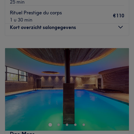
25 min
Rituel Prestige du corps
€110
1 u 30 min
Kort overzicht salongegevens
Maandag
09:00
–
21:00
Dinsdag
09:00
–
21:00
Woensdag
09:00
–
21:00
Donderdag
09:00
–
21:00
Vrijdag
09:00
–
21:00
Zaterdag
09:00
–
21:00
Zondag
09:00
–
18:00
Dao Spa & Fitness est un institut de beauté situé au cœur
de Liège dans l'hôtel Van der Valk Sélys.
Poussez les portes d'un établissement consacré à la
détente, au bien-être et à la beauté naturelle. Ici, tout