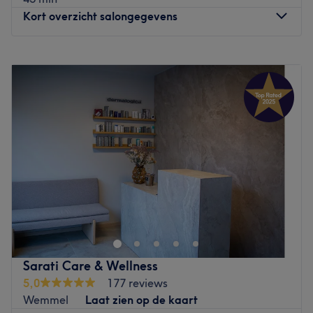
Kort overzicht salongegevens
Maandag
09:00
–
17:30
Dinsdag
09:00
–
17:30
Woensdag
09:00
–
17:30
Donderdag
09:00
–
17:30
Vrijdag
09:00
–
17:30
Zaterdag
10:00
–
18:00
Zondag
Gesloten
Bienvenue chez Kenza Bio-ty, un superbe salon de beauté
situé à Ixelles. Fatima avait toujours rêvé de créer son
propre institut de beauté à base de produits naturels. Un
rêve qui est devenu réalité : aujourd’hui, elle a son institut
consacré au maquillage naturel et aux soins naturels à
Sarati Care & Wellness
base d’huile d’argan, de beurre de karité et de figue de
5,0
177 reviews
Barbarie. Passionnée par le monde de l’esthétique,
Wemmel
Laat zien op de kaart
Fatima souhaite mettre son savoir-faire et son expérience