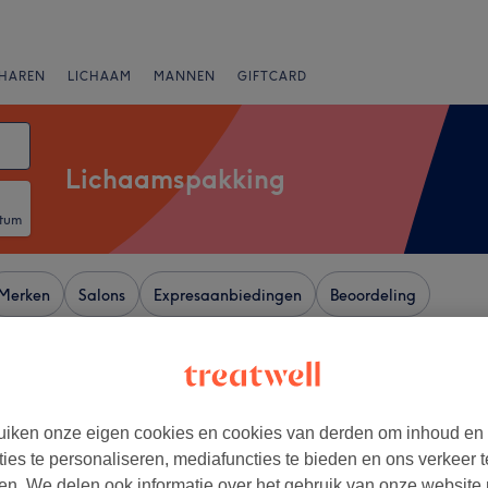
HAREN
LICHAAM
MANNEN
GIFTCARD
Lichaamspakking
atum
Merken
Salons
Expresaanbiedingen
Beoordeling
nten Matsijslei, Antwerpen
+
ut Victoria
iken onze eigen cookies en cookies van derden om inhoud en
4316 reviews
−
ties te personaliseren, mediafuncties te bieden en ons verkeer t
klei, Antwerpen
en. We delen ook informatie over het gebruik van onze website