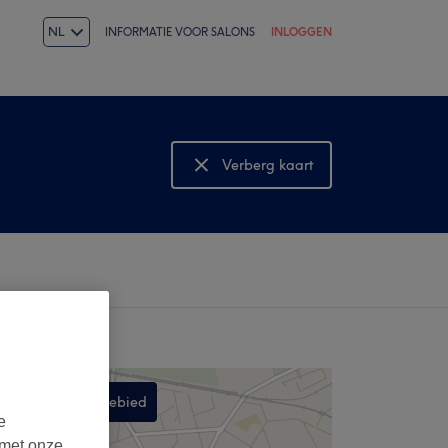
NL
INFORMATIE VOOR SALONS
INLOGGEN
Verberg kaart
Bekijk kaart
Zoek in dit gebied
e
,
 met onze