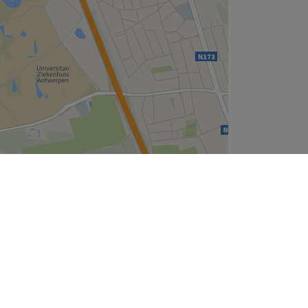
Leaflet
| ©
OpenStreetMap
contributors