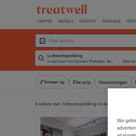
KAPPER
NAGELS
GEZICHT
MASSAGE
ONT
Lichaamspakking
in de buurt van Quinten Matsijslei, Antwerpen
・
Elke d
Sorteer op
Elke prijs
Voorzieningen
6 salons met:
lichaamspakking in de buurt van Qui
Institu
We gebru
4,8
adverten
Frankrij
analyser