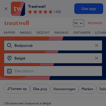
Treatwell
Use app
130K
NL
INLOGGEN
KAPPER
NAGELS
GEZICHT
MASSAGE
ONTHAREN
LICHA
Sorteer op
Elke prijs
Voorzieningen
Merken
Sal
128 salons met:
bodyscrub in België