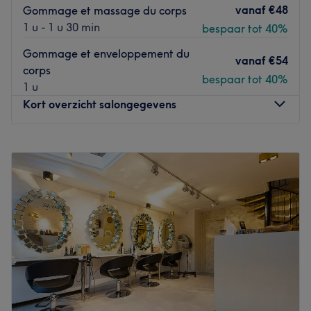
vanaf
€48
Gommage et massage du corps
1 u - 1 u 30 min
bespaar tot 40%
Gommage et enveloppement du
vanaf
€54
corps
bespaar tot 40%
1 u
Kort overzicht salongegevens
Maandag
10:00
–
19:00
Dinsdag
Gesloten
Woensdag
10:00
–
19:00
Donderdag
10:00
–
19:00
Vrijdag
10:00
–
19:00
Zaterdag
10:00
–
19:00
Zondag
11:00
–
19:00
Six Mondes de Beauté, situé à Bruxelles, est un institut où
Irina et son équipe offrent une gamme complète de soins
esthétiques pour une mise en beauté personnalisée.