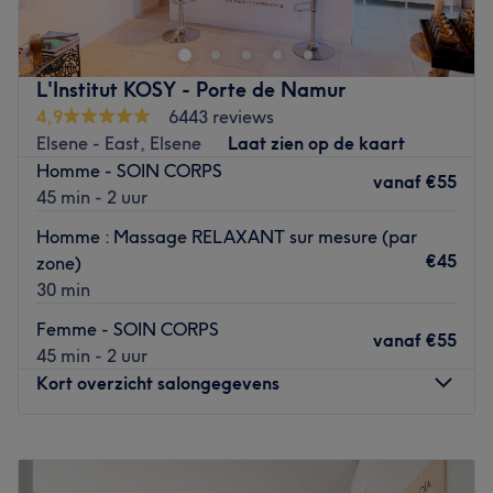
behandelingen bestaan uit Epilatie,
Gelaatsbehandelingen en lichaamsmassage.
L'Institut KOSY - Porte de Namur
Dichtstbijzijnde openbaar vervoer:
4,9
6443 reviews
Gent Gravensteen.
Elsene - East, Elsene
Laat zien op de kaart
Het team:
Homme - SOIN CORPS
vanaf
€55
Onze twee Beauty experten Isabella en Morgane zijn
45 min - 2 uur
gediplomeerde schoonheidsspecialiste, die naast de
Homme : Massage RELAXANT sur mesure (par
behandeling ook professioneel advies geven, doormiddel
€45
zone)
van ons huidanalyse apparaat.
30 min
Wat we leuk vinden aan de salon:
Femme - SOIN CORPS
Sfeer: Sfeer waar je jezelf snel thuis voelt. Altijd warm
vanaf
€55
45 min - 2 uur
ontvangst en persoonlijke benadering
Kort overzicht salongegevens
Gespecialiseerd in: Gelaatsverzorging
Merken en producten: Yves Rocher
De extra's: Let op: er zijn twee vestigingen. Deze
Maandag
10:00
–
20:00
vestiging zit aan de Grootkanonplein 1
.
Dinsdag
10:00
–
20:00