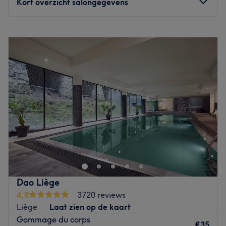
Kort overzicht salongegevens
Go to venue
Maandag
11:00
–
21:00
Dinsdag
08:00
–
21:00
Woensdag
08:00
–
22:00
Donderdag
08:00
–
21:00
Vrijdag
08:00
–
21:00
Zaterdag
08:00
–
21:00
Zondag
Gesloten
À la recherche d'un institut de beauté proposant une
grande variété de soins du côté de Uccle ? Rendez-vous
à Spécial Beauty, un espace dédié à la beauté et au
bien-être situé sur l'avenue Brugmann, à deux pas de
l'arrêt de tram Globe. Avec plus de 10 ans d'expérience
Dao Liège
dans le monde de la beauté, Alena vous propose une très
4,8
3720 reviews
belle carte de soins: soins du visage, épilations,
Liège
Laat zien op de kaart
massages, beauté des mains et des pieds... La spécialité
Gommage du corps
de Spécial Beauty ? Les soins anti-âge et minceur. Vous
€35