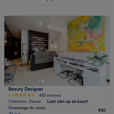
Maandag
10:00
–
18:00
Dinsdag
10:00
–
18:00
Woensdag
10:00
–
18:00
Donderdag
10:00
–
18:00
Vrijdag
10:00
–
18:00
Zaterdag
10:00
–
18:00
Zondag
Gesloten
Centraal gelegen in het centrum van Leuven vind je Yves
Rocher Leuven. Hier kan je terecht voor diverse beauty-
en schoonheidsverzorgingen waarbij het draait om
doeltreffendheid en kwaliteit. Het team werkt tijdens de
behandelingen met natuurlijke producten van Yves
Beauty Designer
Rocher welke niet op dieren worden getest. Laat jezelf
4,8
442 reviews
verwennen met een bezoek aan dit salon of gun jezelf
Châtelain, Elsene
Laat zien op de kaart
een dagje uit en combineer het bezoek met een
Gommage du corps
shopsessie.
€50
30 min