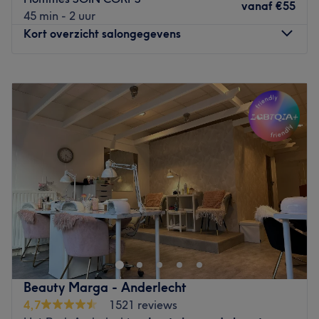
parking gratuites sont disponibles juste à côté.
vanaf
€55
45 min - 2 uur
Go to venue
Kort overzicht salongegevens
Maandag
10:00
–
20:00
Dinsdag
10:00
–
20:00
Woensdag
10:00
–
20:00
Donderdag
10:00
–
20:00
Vrijdag
10:00
–
20:00
Zaterdag
10:00
–
20:00
Zondag
Gesloten
Découvrez Monsieur K-OSY, l'institut dédié aux hommes
et femmes situé en plein cœur de Bruxelles, à deux pas
de la Bourse.
Dans leurs locaux fraîchement rénovés, cette équipe de
professionnels, tant masculine que féminine, vous fera
Beauty Marga - Anderlecht
découvrir une large gamme de produits et de soins.
4,7
1521 reviews
Envie d'un moment de détente et de relaxation ? Leurs