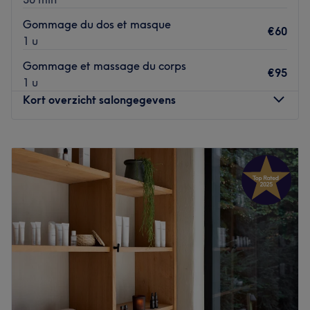
Go to venue
Gommage du dos et masque
€60
1 u
Gommage et massage du corps
€95
1 u
Kort overzicht salongegevens
Maandag
Gesloten
Dinsdag
10:00
–
18:00
Woensdag
10:00
–
18:00
Donderdag
10:00
–
18:00
Vrijdag
10:00
–
18:00
Zaterdag
10:00
–
18:00
Zondag
Gesloten
Beauty Designer est un institut de beauté situé en plein
centre du quartier Châtelain à Ixelles. Découvrez un salon
convivial qui vous réserve un moment unique de bien-être