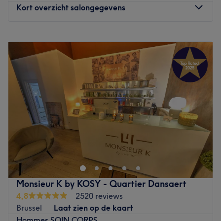
Kort overzicht salongegevens
Maandag
Gesloten
Dinsdag
10:00
–
18:30
Woensdag
10:00
–
18:30
Donderdag
09:00
–
17:30
Vrijdag
09:00
–
17:30
Zaterdag
08:00
–
17:30
Zondag
Gesloten
L'institut Mia Beauté est situé à Tilff, en région liégeoise,
à proximité du Sart Tilman. Une large gamme de soins
est disponible: extensions de cils, massages, soins des
mains et des pieds, soins du visages et du corps. Marie,
souriante et pétillante, se fera un plaisir de vous
Monsieur K by KOSY - Quartier Dansaert
conseiller et d'adapter les soins en fonction de votre type
4,8
2520 reviews
de peau: peau sensible, grasse, peau de type africain...
Brussel
Laat zien op de kaart
L'institut est facilement accessible et des places de
Hommes SOIN CORPS