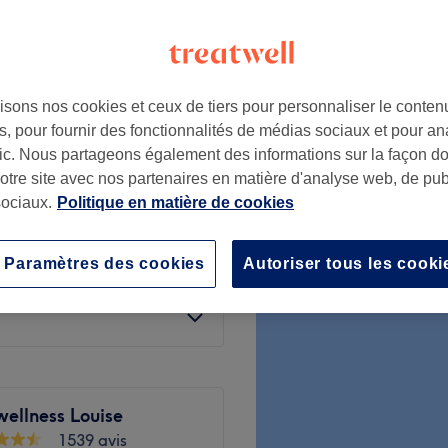
es creuses
isons nos cookies et ceux de tiers pour personnaliser le contenu
à partir de
27 €
, pour fournir des fonctionnalités de médias sociaux et pour an
Économisez jusqu'à 40%
afic. Nous partageons également des informations sur la façon d
notre site avec nos partenaires en matière d'analyse web, de publ
u
à partir de
66 €
ociaux.
Politique en matière de cookies
Économisez jusqu'à 40%
Paramètres des cookies
Autoriser tous les cooki
à partir de
48 €
Économisez jusqu'à 40%
wellness Louise
1539 avis