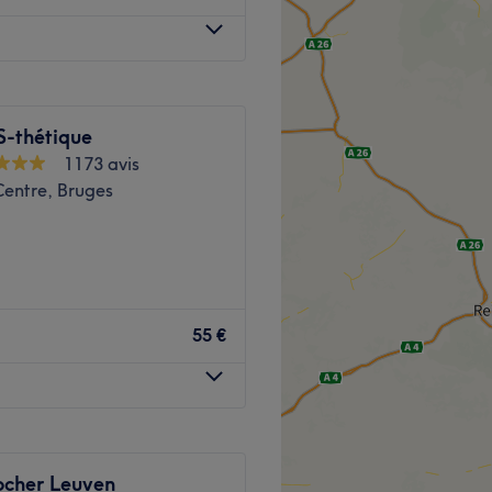
organe zijn gediplomeerde
ndeling ook professioneel
lyse apparaat.
. Altijd warm ontvangst en
S-thétique
1173 avis
Centre, Bruges
. Deze vestiging zit aan de
Voir le salon
nstitut de beauté.
55 €
à Bruxelles. Vous serez
pe de professionnels
us serez séduit par leur
ressionnés par les appareils
on n’attend plus que vous !
ocher Leuven