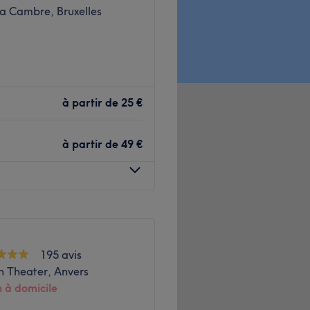
la Cambre, Bruxelles
un institut où Irina et son
ns esthétiques pour une
à partir de
25 €
à partir de
49 €
, garantissant une
eillent leurs clientes avec
és avec précision.
195 avis
nt, idéal pour une
 Theater, Anvers
 à domicile
ions, beauté des mains,