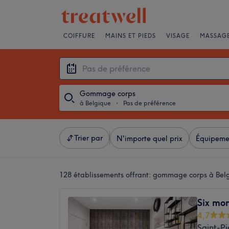
COIFFURE
MAINS ET PIEDS
VISAGE
MASSAG
Gommage corps
à Belgique
・
Pas de préférence
Trier par
N'importe quel prix
Équipeme
128 établissements offrant:
gommage corps à Bel
Six mo
4,7
Saint-Pi