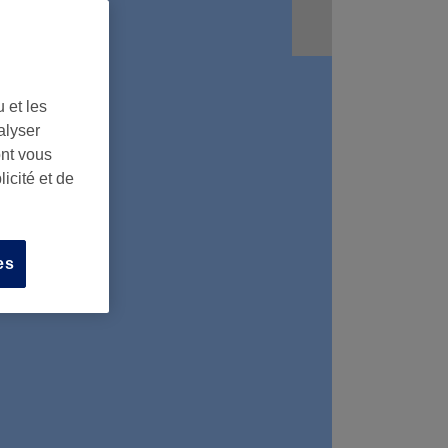
 et les
alyser
ont vous
icité et de
es