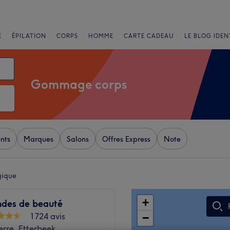
E
ÉPILATION
CORPS
HOMME
CARTE CADEAU
LE BLOG IDEN
Gommage corps
nts
Marques
Salons
Offres Express
Note
gique
+
ndes de beauté
1724 avis
−
erre, Etterbeek