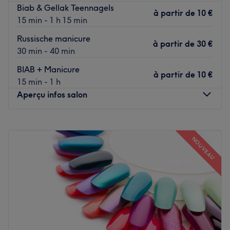
Biab & Gellak Teennagels
à partir de
10 €
15 min - 1 h 15 min
Russische manicure
à partir de
30 €
30 min - 40 min
BIAB + Manicure
à partir de
10 €
15 min - 1 h
Aperçu infos salon
Lundi
Fermé
Mardi
09:00
–
14:30
NOUVEAU
Mercredi
Fermé
Jeudi
09:00
–
15:00
Vendredi
09:00
–
15:00
Samedi
09:00
–
14:30
Dimanche
Fermé
Lamisa Nailart
is een salon waar zorg en comfort