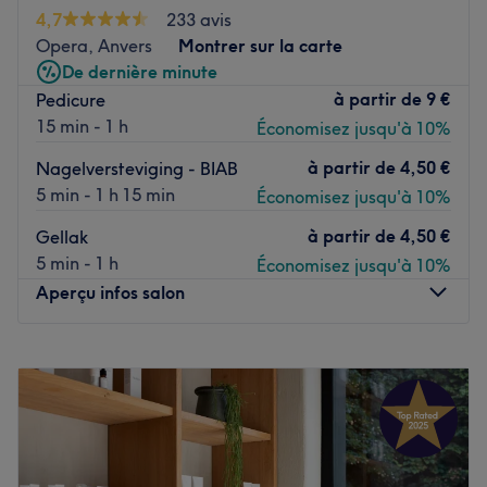
masculin. Vous serez séduit par leur savoir faire, la
4,7
233 avis
qualité des produits et impressionnés par les appareils
Opera, Anvers
Montrer sur la carte
corps et visage de dernière technologie
De dernière minute
à partir de
9 €
Pedicure
Pour un instant de plaisir tout doux : le salon n’attend plus
15 min - 1 h
Économisez jusqu'à 10%
que vous !
Voir le salon
à partir de
4,50 €
Nagelversteviging - BIAB
5 min - 1 h 15 min
Économisez jusqu'à 10%
à partir de
4,50 €
Gellak
5 min - 1 h
Économisez jusqu'à 10%
Aperçu infos salon
Lundi
08:00
–
21:00
Mardi
08:00
–
21:00
Mercredi
08:00
–
21:00
Jeudi
08:00
–
21:00
Vendredi
08:00
–
21:00
Samedi
08:00
–
21:00