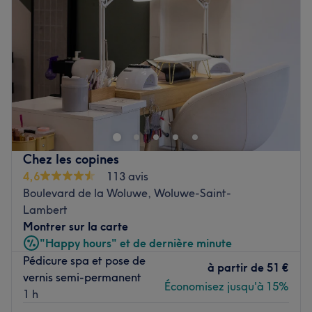
Vendredi
10:00
–
19:30
Samedi
10:00
–
19:30
Dimanche
10:00
–
19:30
Situé à Woluwe-Saint-Lambert, Emmanails Pro est un bar
à ongles à l'ambiance conviviale et décontractée. Emma
Phuong, professionnelle ongulaire et passionnée, vous
accueille avec le sourire. Elle vous proposera une large
gamme de prestations pour la mise en beauté de vos
Chez les copines
ongles. Des poses de vernis, des beautés des mains et des
4,6
113 avis
pieds, des rallongements ou nail art, rien n'est oublié
Boulevard de la Woluwe, Woluwe-Saint-
pour prendre soin de vous !
Lambert
Montrer sur la carte
Transport public le plus proche
"Happy hours" et de dernière minute
Le salon est situé à deux minutes à pied de la station de
Pédicure spa et pose de
tramway Georges Henri.
à partir de
51 €
vernis semi-permanent
Économisez jusqu'à 15%
1 h
L’équipe