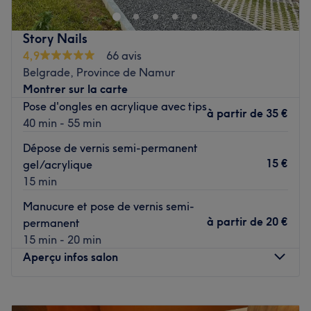
🌸 Bienvenue chez
Les Copines
Story Nails
🌸
4,9
66 avis
Bienvenue dans notre univers !
Belgrade, Province de Namur
Montrer sur la carte
Ici, Les Copines, c’est bien plus qu’un simple institut de
Pose d'ongles en acrylique avec tips
beauté : c’est un véritable cocon cosy, un lieu où l’on vient
à partir de
35 €
40 min - 55 min
se détendre, rire et partager un vrai moment entre amies.
Dépose de vernis semi-permanent
Chez nous, on prend soin de votre beauté, mais aussi de
15 €
gel/acrylique
votre moral 💕
15 min
L’ambiance ? Imaginez un moment entre copines, des
Manucure et pose de vernis semi-
discussions légères, des éclats de rire et une atmosphère
à partir de
20 €
permanent
douce et chaleureuse.
15 min - 20 min
✨ Les nouveautés 2025 ✨
Aperçu infos salon
Cette année, Les Copines fait peau neuve pour vous offrir
une expérience encore plus agréable :
Lundi
08:30
–
19:30
Une nouvelle déco moderne et accueillante, pensée pour