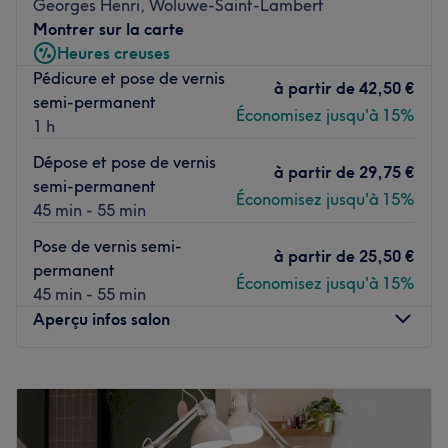
Georges Henri, Woluwe-Saint-Lambert
Montrer sur la carte
Het team:
Heures creuses
De salon heeft een klein team van medewerkers die zorg
Pédicure et pose de vernis
dragen voor de klanten. Ze zijn professioneel, vriendelijk
à partir de
42,50 €
semi-permanent
en streven ernaar om aan alle behoeften van hun klanten
Économisez jusqu'à 15%
1 h
te voldoen.
Dépose et pose de vernis
Wat we leuk vinden aan de salon:
à partir de
29,75 €
semi-permanent
Sfeer: vriendelijk & verzorgd.
Économisez jusqu'à 15%
45 min - 55 min
Gespecialiseerd in: Gespecialiseerde
voetverzorging(medische pedicure ook bij kanker en
Pose de vernis semi-
à partir de
25,50 €
diabeet pt). Pedicure en gelaatsverzorging.
permanent
Économisez jusqu'à 15%
Voir le salon
45 min - 55 min
Aperçu infos salon
Lundi
10:00
–
19:30
Mardi
10:00
–
19:30
Mercredi
10:00
–
19:30
Jeudi
10:00
–
19:30