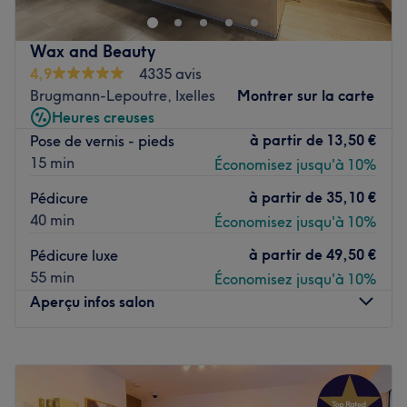
Transport public le plus proche
À proximité de la station de métro Mérode, garantissant
Wax and Beauty
une accessibilité pratique.
4,9
4335 avis
Brugmann-Lepoutre, Ixelles
Montrer sur la carte
L’équipe
Heures creuses
Irina et son équipe de professionnelles accueillent leurs
à partir de
13,50 €
Pose de vernis - pieds
clientes avec expertise et attention pour des soins réalisés
15 min
Économisez jusqu'à 10%
avec précision.
Nos coups de cœur :
à partir de
35,10 €
Pédicure
L’atmosphère : Un cadre élégant et apaisant, idéal pour
40 min
Économisez jusqu'à 10%
une parenthèse de bien-être.
à partir de
49,50 €
Pédicure luxe
Les spécialités de l’établissement : Épilations, beauté des
55 min
Économisez jusqu'à 10%
mains, pédicures, ongles en gel et maquillages
Aperçu infos salon
permanents réalisés avec savoir-faire pour sublimer
chaque détail.
Lundi
08:30
–
19:00
Voir le salon
Mardi
08:30
–
19:00
Mercredi
09:00
–
19:00