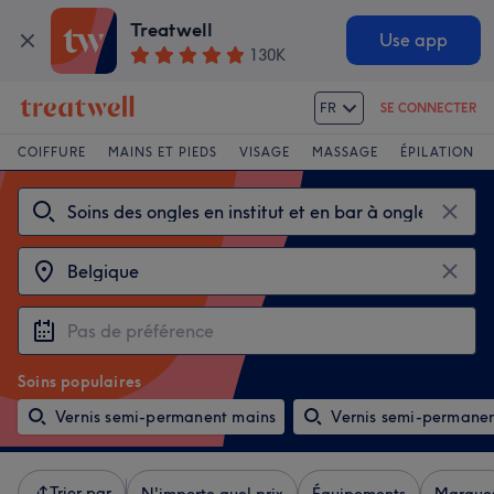
Treatwell
Use app
130K
FR
SE CONNECTER
COIFFURE
MAINS ET PIEDS
VISAGE
MASSAGE
ÉPILATION
Soins populaires
Vernis semi-permanent mains
Vernis semi-permanen
Trier par