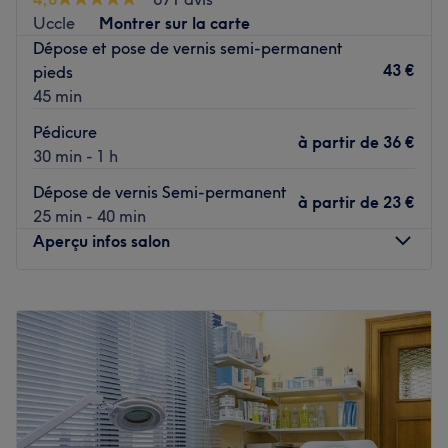
verwennen met een bezoek aan dit salon of gun jezelf
Uccle
Montrer sur la carte
een dagje uit en combineer het bezoek met een
Dépose et pose de vernis semi-permanent
shopsessie.
43 €
pieds
Voir le salon
45 min
Pédicure
à partir de
36 €
30 min - 1 h
Dépose de vernis Semi-permanent
à partir de
23 €
25 min - 40 min
Aperçu infos salon
Lundi
09:00
–
19:30
Mardi
09:00
–
18:30
Mercredi
09:00
–
18:30
Jeudi
09:00
–
18:30
Vendredi
09:00
–
18:30
Samedi
09:00
–
18:30
Dimanche
Fermé