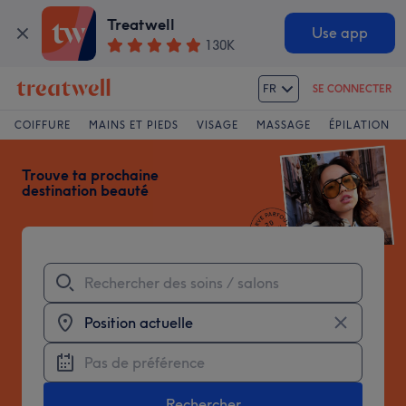
Treatwell
Use app
130K
FR
SE CONNECTER
Treatwell
COIFFURE
MAINS ET PIEDS
VISAGE
MASSAGE
ÉPILATION
Trouve ta prochaine
destination beauté
Rechercher