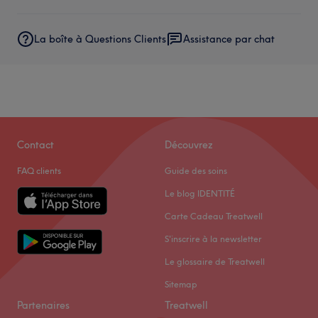
La boîte à Questions Clients
Assistance par chat
Contact
Découvrez
FAQ clients
Guide des soins
Le blog IDENTITÉ
Carte Cadeau Treatwell
S'inscrire à la newsletter
Le glossaire de Treatwell
Sitemap
Partenaires
Treatwell