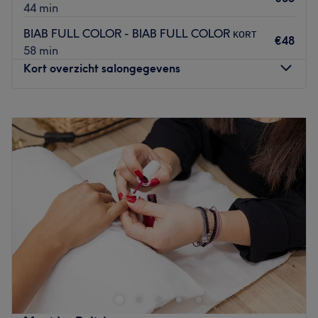
44 min
BIAB FULL COLOR - BIAB FULL COLOR ᴋᴏʀᴛ
€48
58 min
Kort overzicht salongegevens
Maandag
Gesloten
Dinsdag
10:00
–
15:00
Woensdag
09:15
–
12:00
Donderdag
10:00
–
21:00
Vrijdag
10:00
–
15:00
Zaterdag
09:00
–
15:00
Zondag
Gesloten
.
Go to venue