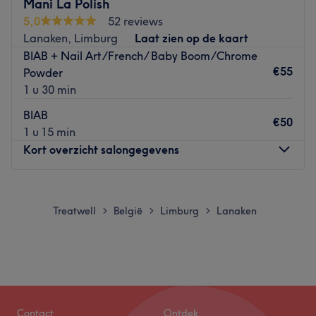
Mani La Polish
5,0
52 reviews
Lanaken, Limburg
Laat zien op de kaart
BIAB + Nail Art/French/ Baby Boom/Chrome
€55
Powder
1 u 30 min
BIAB
€50
1 u 15 min
Kort overzicht salongegevens
Maandag
09:00
–
18:00
Dinsdag
09:00
–
18:00
Treatwell
België
Limburg
Lanaken
>
>
>
Woensdag
09:00
–
18:00
Donderdag
09:00
–
18:00
Vrijdag
09:00
–
18:00
Zaterdag
09:00
–
15:00
Zondag
Gesloten
Contact
Ontdek