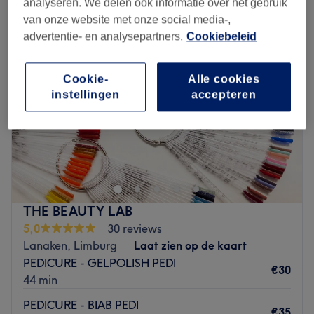
analyseren. We delen ook informatie over het gebruik
van onze website met onze social media-,
advertentie- en analysepartners.
Cookiebeleid
Cookie-
Alle cookies
instellingen
accepteren
THE BEAUTY LAB
5,0
30 reviews
Lanaken, Limburg
Laat zien op de kaart
PEDICURE - GELPOLISH PEDI
€30
44 min
PEDICURE - BIAB PEDI
€35