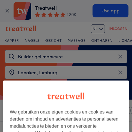
Treatwell
Use app
130K
NL
INLOGGEN
KAPPER
NAGELS
GEZICHT
MASSAGE
ONTHAREN
LICHA
Sorteer op
Elke prijs
Salons
Expresaanbiedingen
We gebruiken onze eigen cookies en cookies van
derden om inhoud en advertenties te personaliseren,
mediafuncties te bieden en ons verkeer te
2 salons met:
builder gel manicure in Lanaken, Limburg