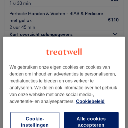
1 u 30 min
Perfecte Handen & Voeten - BIAB & Pedicure
€110
met gellak
2 uur 45 min
Kort overzicht salongegevens
Maandag
10:00
–
19:00
Dinsdag
10:00
–
19:00
Woensdag
10:00
–
19:00
We gebruiken onze eigen cookies en cookies van
Donderdag
10:00
–
19:00
derden om inhoud en advertenties te personaliseren,
Vrijdag
10:00
–
19:00
mediafuncties te bieden en ons verkeer te
Zaterdag
Gesloten
analyseren. We delen ook informatie over het gebruik
Zondag
12:00
–
16:30
van onze website met onze social media-,
advertentie- en analysepartners.
Cookiebeleid
MK Studio is een moderne schoonheidssalon waar
persoonlijke aandacht, expertise en comfort centraal
staan, met als doel iedere klant te laten stralen met meer
Cookie-
Alle cookies
instellingen
accepteren
zelfvertrouwen en een verzorgde uitstraling. Dankzij een