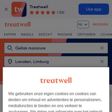
Treatwell
Use app
130K
NL
INLOGGEN
KAPPER
NAGELS
GEZICHT
MASSAGE
ONTHAREN
LICHA
Sorteer op
We gebruiken onze eigen cookies en cookies van
Elke prijs
Salons
Expresaanbiedingen
derden om inhoud en advertenties te personaliseren,
mediafuncties te bieden en ons verkeer te
2 salons met:
gellak - handen in Lanaken, Limburg
analyseren. We delen ook informatie over het gebruik