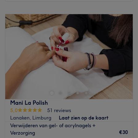
Maandag
Gesloten
Dinsdag
10:00
–
15:00
Woensdag
09:15
–
12:00
Donderdag
10:00
–
21:00
Vrijdag
10:00
–
15:00
Zaterdag
09:00
–
15:00
Zondag
Gesloten
.
Go to venue
Mani La Polish
5,0
51 reviews
Lanaken, Limburg
Laat zien op de kaart
Verwijderen van gel- of acrylnagels +
€30
Verzorging