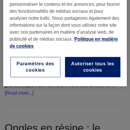
7 juillet 2026
by
The Manicure & Artistry Desk
personnaliser le contenu et les annonces, pour fournir
des fonctionnalités de médias sociaux et pour
Vous connaissez la scène : il est
analyser notre trafic. Nous partageons également des
informations sur la façon dont vous utilisez notre site
tard, vous cherchez l'inspiration
avec nos partenaires en matière d'analyse web, de
pour vos ongles et vous
publicité et de médias sociaux.
Politique en matière
enregistrez photo sur photo, et
de cookies
tout finit par revenir au même
point : une fine ligne au bout de
l'ongle. La French manucure n'a
Paramètres des
Autoriser tous les
cookies
cookies
en réalité jamais disparu (on vous comprend, certains
classiques restent indémodables). Elle a simplement
grandi, troquant son look blanc franc des années 90 …
about
[Read more...]
Les
French
tips
font
Ongles en résine : le