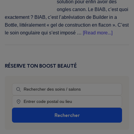
solution pour enfin avoir des
ongles canon. Le BIAB, c’est quoi
exactement ? BIAB, c’est l’abréviation de Builder in a
Bottle, littéralement « gel de construction en flacon ». C’est
about
le soin ongulaire qui s’est imposé …
[Read more...]
Le
BIAB,
c’est
quoi
RÉSERVE TON BOOST BEAUTÉ
Primary
?
Sidebar
Guide
Prestation
complet
du
Location
Builder
in
Rechercher
a
Bottle