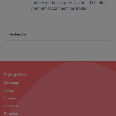
Jambes de fraise après la cire : d’où elles
viennent et comment les traiter
Rechercher...
Navigation
Footer
Massage
Corps
Visage
Cheveux
Épilation