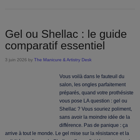
Ongles
en
résine
:
Gel ou Shellac : le guide
le
comparatif essentiel
guide
complet
3 juin 2026
by
The Manicure & Artistry Desk
des
styles,
Vous voilà dans le fauteuil du
de
salon, les ongles parfaitement
l'entretien
préparés, quand votre prothésiste
et
vous pose LA question : gel ou
du
Shellac ? Vous souriez poliment,
déroulement
sans avoir la moindre idée de la
différence. Pas de panique : ça
arrive à tout le monde. Le gel mise sur la résistance et la