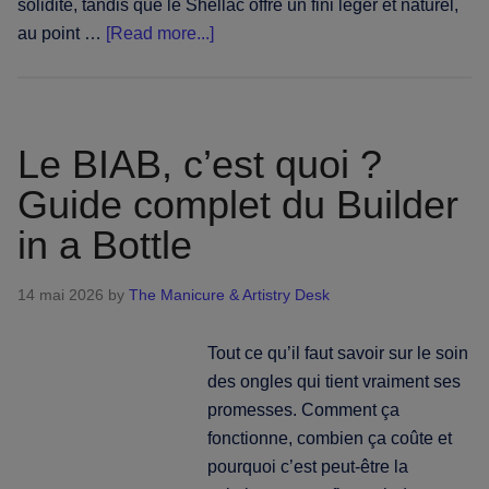
solidité, tandis que le Shellac offre un fini léger et naturel,
about
au point …
[Read more...]
Gel
ou
Shellac :
le
Le BIAB, c’est quoi ?
guide
Guide complet du Builder
comparatif
essentiel
in a Bottle
14 mai 2026
by
The Manicure & Artistry Desk
Tout ce qu’il faut savoir sur le soin
des ongles qui tient vraiment ses
promesses. Comment ça
fonctionne, combien ça coûte et
pourquoi c’est peut-être la