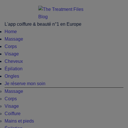
Skip
Skip
Skip
Skip
to
to
to
to
main
secondary
primary
footer
L'app coiffure & beauté n°1 en Europe
content
menu
sidebar
Home
Massage
Corps
Visage
Cheveux
Épilation
Ongles
Je réserve mon soin
Massage
Corps
Visage
Coiffure
Mains et pieds