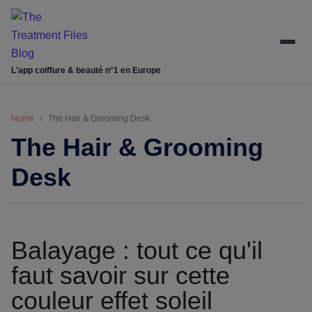
Skip
Skip
Skip
Skip
to
to
to
to
main
secondary
primary
footer
content
menu
sidebar
L'app coiffure & beauté n°1 en Europe
Home
The Hair & Grooming Desk
The Hair & Grooming
Desk
Balayage : tout ce qu'il
faut savoir sur cette
couleur effet soleil