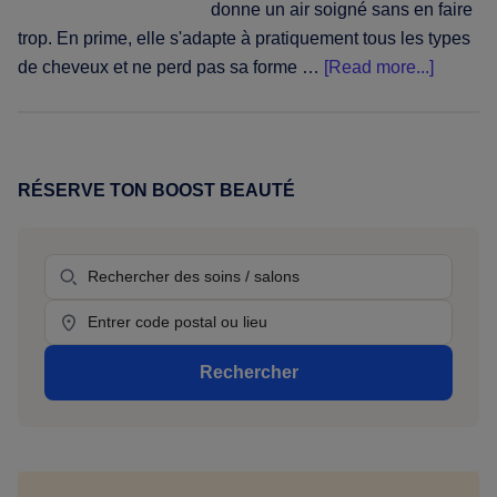
donne un air soigné sans en faire
trop. En prime, elle s'adapte à pratiquement tous les types
about
de cheveux et ne perd pas sa forme …
[Read more...]
Taper
fade
:
le
RÉSERVE TON BOOST BEAUTÉ
Primary
guide
Sidebar
complet
Prestation
de
toutes
Location
les
variatio
Rechercher