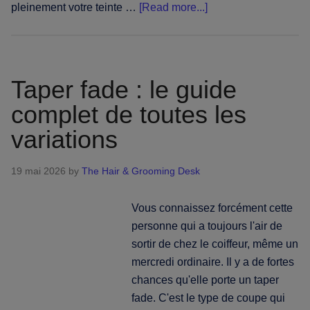
about
pleinement votre teinte …
[Read more...]
Racines
grises
:
comment
Taper fade : le guide
les
complet de toutes les
couvrir,
variations
les
camoufler
ou
19 mai 2026
by
The Hair & Grooming Desk
assumer
la
Vous connaissez forcément cette
transition
personne qui a toujours l'air de
sortir de chez le coiffeur, même un
mercredi ordinaire. Il y a de fortes
chances qu'elle porte un taper
fade. C'est le type de coupe qui