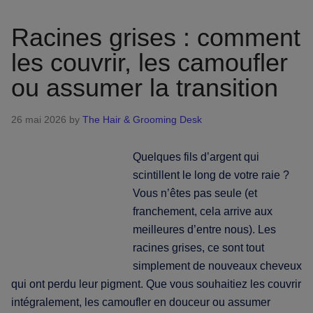
la
kérati
Racines grises : comment
:
les couvrir, les camoufler
tout
ou assumer la transition
ce
qu’il
faut
26 mai 2026
by
The Hair & Grooming Desk
savoir
Quelques fils d’argent qui
scintillent le long de votre raie ?
Vous n’êtes pas seule (et
franchement, cela arrive aux
meilleures d’entre nous). Les
racines grises, ce sont tout
simplement de nouveaux cheveux
qui ont perdu leur pigment. Que vous souhaitiez les couvrir
intégralement, les camoufler en douceur ou assumer