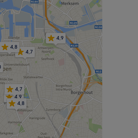
4,9
4,8
4,7
0
4,7
4,9
4,8