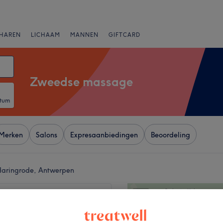
HAREN
LICHAAM
MANNEN
GIFTCARD
Zweedse massage
atum
Merken
Salons
Expresaanbiedingen
Beoordeling
Haringrode, Antwerpen
+
251 reviews
−
eemstraat, Antwerpen