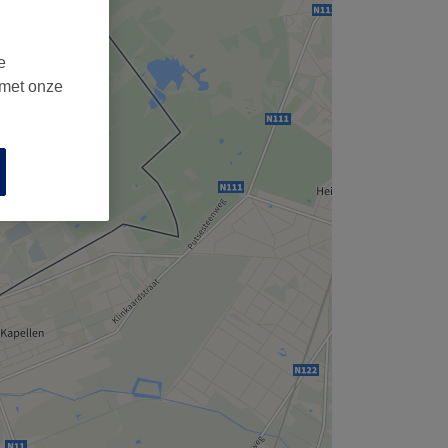
e
 met onze