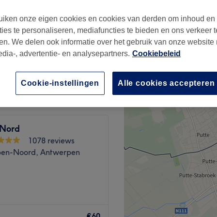
iken onze eigen cookies en cookies van derden om inhoud en
ties te personaliseren, mediafuncties te bieden en ons verkeer t
en. We delen ook informatie over het gebruik van onze website
edia-, advertentie- en analysepartners.
Cookiebeleid
€200
Cookie-instellingen
Alle cookies accepteren
 Nord
1078 reviews
en-Noord, Antwerpen
e? Then you should visit
mpers both the body and
€60