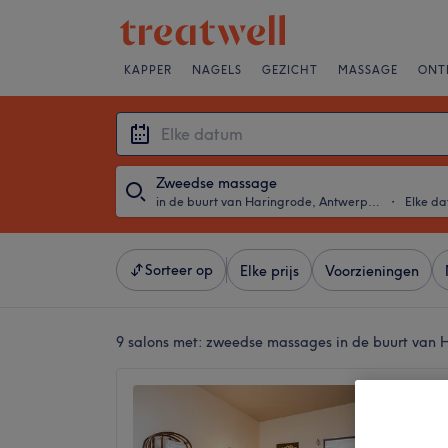
KAPPER
NAGELS
GEZICHT
MASSAGE
ONT
Zweedse massage
in de buurt van Haringrode, Antwerpen
・
Elke d
Sorteer op
Elke prijs
Voorzieningen
9 salons met:
zweedse massages in de buurt van 
Reborn
4,9
Lange L