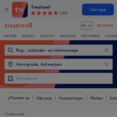
Treatwell
Use app
130K
NL
INLOGGEN
KAPPER
NAGELS
GEZICHT
MASSAGE
ONTHAREN
LICHA
Sorteer op
Elke prijs
Voorzieningen
Merken
Sal
17 salons met: