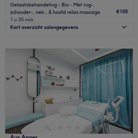
Go to venue
Gelaatsbehandeling - Bio - Met rug-,
€105
schouder-, nek-, & hoofd relax massage
1 u 35 min
Kort overzicht salongegevens
Maandag
Gesloten
Dinsdag
09:00
–
18:00
Woensdag
09:00
–
18:00
Donderdag
09:00
–
18:00
Vrijdag
09:00
–
18:00
Zaterdag
09:00
–
18:00
Zondag
Gesloten
Luxury Feeling is een nieuwe beauty salon in hartje
Antwerpen tussen de historische gebouwen. Deze
sfeervolle salon straalt luxe en rust uit en heeft alles in
huis om jou even volledig te verwennen . De manuele bio
behandelingen laten je volledig ontspannen en stralen.
Aux Anges