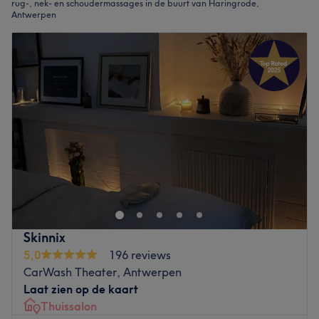
rug-, nek- en schoudermassages in de buurt van Haringrode,
Antwerpen
Skinnix
5,0
196 reviews
CarWash Theater, Antwerpen
Laat zien op de kaart
Thuissalon