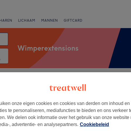
HAREN
LICHAAM
MANNEN
GIFTCARD
Wimperextensions
m
Merken
Salons
Expresaanbiedingen
Beoordeling
Magdalena, Brugge
iken onze eigen cookies en cookies van derden om inhoud en
ties te personaliseren, mediafuncties te bieden en ons verkeer t
+
te Rosette
en. We delen ook informatie over het gebruik van onze website
145 reviews
−
edia-, advertentie- en analysepartners.
Cookiebeleid
na, Brugge