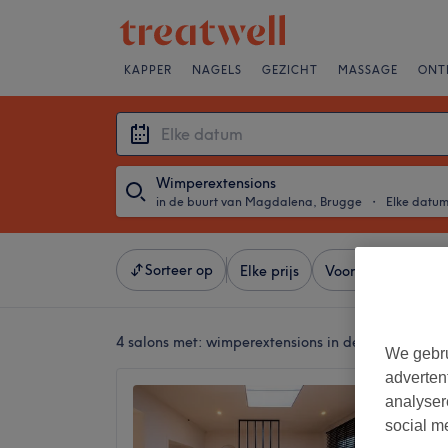
KAPPER
NAGELS
GEZICHT
MASSAGE
ONT
Wimperextensions
in de buurt van Magdalena, Brugge
・
Elke datu
Sorteer op
Elke prijs
Voorzieningen
4 salons met:
wimperextensions in de buurt van 
We gebru
adverten
Coquet
analyser
4,9
social m
Magdale