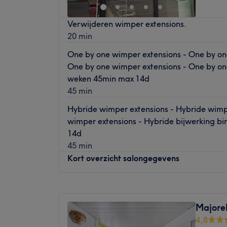
Bij Coquette Rosette in Brugge kun je tere
Verwijderen wimper extensions.
verscheidenheid aan behandelingen. Van 
20 min
waxen, dit salon biedt jouw de mogelijkheid
komen. Laat je verwennen en verlaat het s
One by one wimper extensions - One by on
One by one wimper extensions - One by on
Het Team:
weken 45min max 14d
Eigenaresse Gaelle heeft meer dan 10 jaar
45 min
eigen salon.
Wat we leuk vinden aan de salon:
Hybride wimper extensions - Hybride wimp
Sfeer: Strak salon met gezelligheid.
wimper extensions - Hybride bijwerking b
Gespecialiseerd in: Gezichtsbehandelinge
14d
De extra’s: De behandelingen zijn erg rust
45 min
Kort overzicht salongegevens
Maandag
09:00
–
19:00
Dinsdag
09:00
–
21:00
Majorel
Woensdag
09:00
–
20:00
4,8
Donderdag
09:00
–
21:00