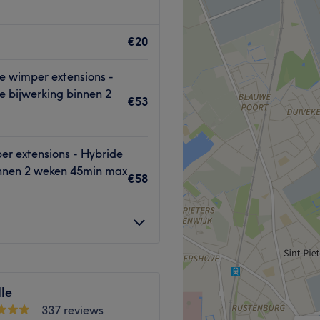
cht voor een groot
gezichtsbehandelingen tot
€20
 om heerlijk tot rust te
alon weer stralend.
e wimper extensions -
e bijwerking binnen 2
€53
 ervaring en heeft haar
er extensions - Hybride
innen 2 weken 45min max
€58
n.
gevend.
Go to venue
le
337 reviews