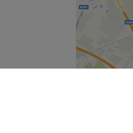
n met veel aandacht voor
emd op huid, gezicht en
+32492361145
Go to venue
Brugge
>