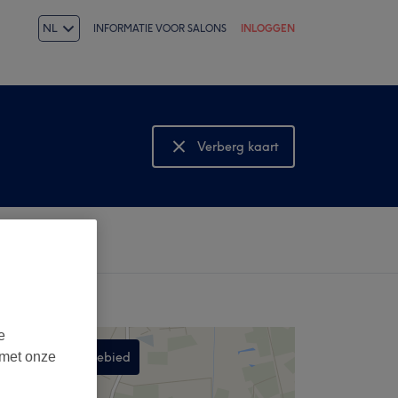
NL
INFORMATIE VOOR SALONS
INLOGGEN
Verberg kaart
Bekijk kaart
e
Zoek in dit gebied
 met onze
,