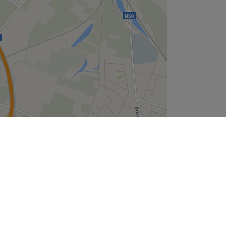
Leaflet
| ©
OpenStreetMap
contributors