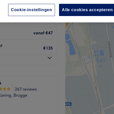
Cookie-instellingen
Alle cookies accepteren
vanaf
€47
et
€135
A
267 reviews
Koning, Brugge