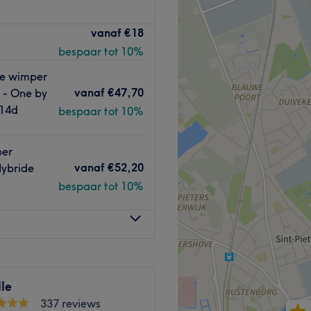
cht voor een groot
vanaf
€18
gezichtsbehandelingen tot
bespaar tot 10%
 om heerlijk tot rust te
alon weer stralend.
ne wimper
vanaf
€47,70
 - One by
 ervaring en heeft haar
 14d
bespaar tot 10%
per
vanaf
€52,20
Hybride
n.
bespaar tot 10%
gevend.
Go to venue
le
337 reviews