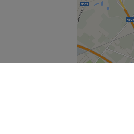
n met veel aandacht voor
emd op huid, gezicht en
+32492361145
Go to venue
nderen
Brugge
>