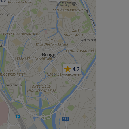
4,9
4,9