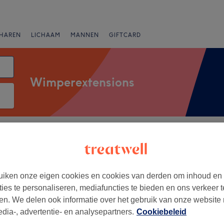
HAREN
LICHAAM
MANNEN
GIFTCARD
Wimperextensions
Merken
Salons
Expresaanbiedingen
Beoordeling
iken onze eigen cookies en cookies van derden om inhoud en
ties te personaliseren, mediafuncties te bieden en ons verkeer t
+
te Rosette
en. We delen ook informatie over het gebruik van onze website
145 reviews
−
edia-, advertentie- en analysepartners.
Cookiebeleid
na, Brugge