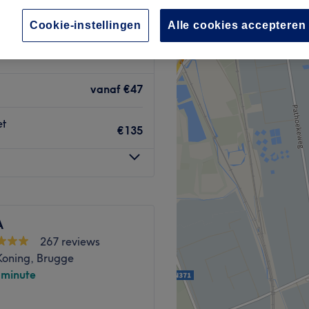
Cookie-instellingen
Alle cookies accepteren
vanaf
€47
et
€135
A
267 reviews
Koning, Brugge
-minute