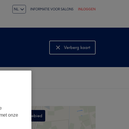
NL
INFORMATIE VOOR SALONS
INLOGGEN
Verberg kaart
Bekijk kaart
e
 met onze
Zoek in dit gebied
,