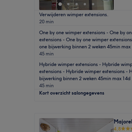
Bij Coquette Rosette in Brugge kun je tere
Verwijderen wimper extensions.
verscheidenheid aan behandelingen. Van 
20 min
waxen, dit salon biedt jouw de mogelijkheid
komen. Laat je verwennen en verlaat het s
One by one wimper extensions - One by o
Het Team:
extensions - One by one wimper extensions
Eigenaresse Gaelle heeft meer dan 10 jaar
one bijwerking binnen 2 weken 45min max
eigen salon.
45 min
Wat we leuk vinden aan de salon:
Hybride wimper extensions - Hybride wim
Sfeer: Strak salon met gezelligheid.
extensions - Hybride wimper extensions - 
Gespecialiseerd in: Gezichtsbehandelinge
bijwerking binnen 2 weken 45min max 14d
De extra’s: De behandelingen zijn erg rust
45 min
Kort overzicht salongegevens
Maandag
09:00
–
19:00
Dinsdag
09:00
–
21:00
Majorel
Woensdag
09:00
–
20:00
4,8
Donderdag
09:00
–
21:00