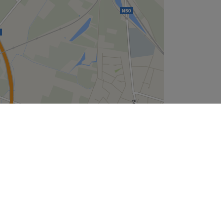
Leaflet
| ©
OpenStreetMap
contributors