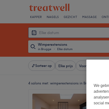
KAPPER
NAGELS
GEZICHT
MASSAGE
ONT
Wimperextensions
in Brugge
・
Elke datum
Sorteer op
Elke prijs
Voorzieningen
4 salons met:
wimperextensions in Brugge
We gebru
adverten
Coquet
analyser
4,9
social m
Magdale