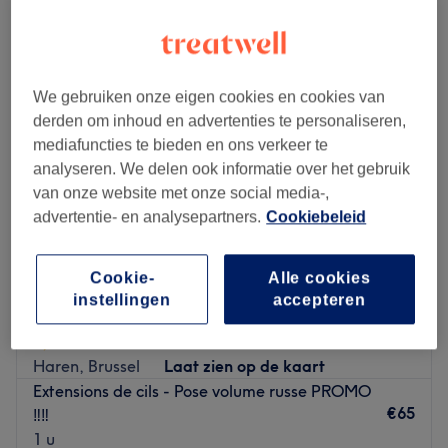
wimperextensions - volume in de buurt van Paduwa, Evere
We gebruiken onze eigen cookies en cookies van
derden om inhoud en advertenties te personaliseren,
mediafuncties te bieden en ons verkeer te
analyseren. We delen ook informatie over het gebruik
van onze website met onze social media-,
advertentie- en analysepartners.
Cookiebeleid
Cookie-
Alle cookies
instellingen
accepteren
Elite Beauty Center
4,8
22 reviews
Haren, Brussel
Laat zien op de kaart
Extensions de cils - Pose volume russe PROMO
€65
‼️‼️
1 u