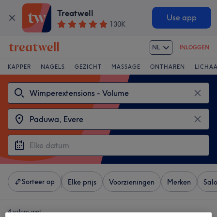
Treatwell
Use app
130K
NL
INLOGGEN
KAPPER
NAGELS
GEZICHT
MASSAGE
ONTHAREN
LICHA
Sorteer op
Elke prijs
Voorzieningen
Merken
Sal
4 salons met: