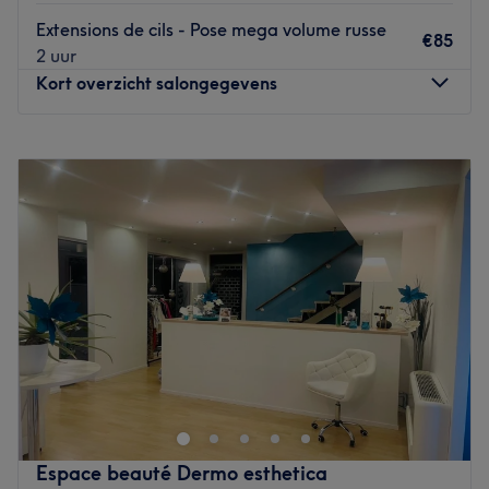
Extensions de cils - Pose mega volume russe
€85
2 uur
Kort overzicht salongegevens
Maandag
10:00
–
17:00
Dinsdag
10:00
–
17:00
Woensdag
Gesloten
Donderdag
10:00
–
17:00
Vrijdag
10:00
–
18:00
Zaterdag
10:00
–
17:00
Zondag
10:00
–
17:00
Elite Beauty Center est un institut de beauté installé à
Bruxelles. Profitez d'un moment rien qu'à vous grâce à
des soins sur mesure effectués avec professionnalisme.
Que ce soit pour une pause bien-être rapide ou une
journée de cocooning, le salon met l'accent sur les soins
Espace beauté Dermo esthetica
et garantit une expérience mémorable.