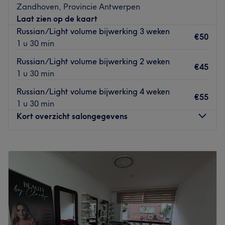
Zandhoven, Provincie Antwerpen
Transport public le plus proche
Laat zien op de kaart
L'arrêt de bus Saint-Gilles est uniquement à une minute à
Russian/Light volume bijwerking 3 weken
pied du salon.
€50
1 u 30 min
L’équipe
Russian/Light volume bijwerking 2 weken
€45
L'équipe du salon est ravie de partager son savoir-faire.
1 u 30 min
Russian/Light volume bijwerking 4 weken
Nos coups de cœur :
€55
1 u 30 min
L’atmosphère : une ambiance conviviale dans un institut
Kort overzicht salongegevens
moderne où vous vous sentirez détendu.
Les spécialités de l’établissement : l'onglerie et les soins
Maandag
Gesloten
du visage.
Dinsdag
10:00
–
17:00
Go to venue
Woensdag
15:00
–
18:15
Donderdag
10:00
–
21:00
Vrijdag
08:00
–
16:00
Zaterdag
09:00
–
13:00
Zondag
Gesloten