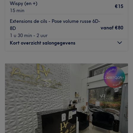
Wispy (en +)
€15
15 min
Extensions de cils - Pose volume russe 6D-
vanaf
€80
8D
1 u 30 min - 2 uur
Kort overzicht salongegevens
Maandag
10:00
–
19:00
Dinsdag
10:00
–
19:00
Woensdag
10:00
–
19:00
Donderdag
10:00
–
19:00
Vrijdag
10:00
–
19:00
Zaterdag
10:00
–
19:00
Zondag
Gesloten
Lady Land est un superbe salon de beauté situé dans l'un
des endroits les plus accueillants de Bruxelles, à
Etterbeek, tout proche du Parc du Cinquantenaire. Vous