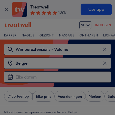
Treatwell
Use app
130K
NL
INLOGGEN
KAPPER
NAGELS
GEZICHT
MASSAGE
ONTHAREN
LICHA
Sorteer op
Elke prijs
Voorzieningen
Merken
Sal
53 salons met:
wimperextensions - volume in België