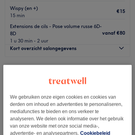
Wispy (en +)
€15
15 min
Extensions de cils - Pose volume russe 6D-
vanaf
€80
8D
1 u 30 min - 2 uur
Kort overzicht salongegevens
Maandag
10:00
–
19:00
Dinsdag
10:00
–
19:00
Woensdag
10:00
–
19:00
Donderdag
10:00
–
19:00
Vrijdag
10:00
–
19:00
We gebruiken onze eigen cookies en cookies van
Zaterdag
10:00
–
19:00
derden om inhoud en advertenties te personaliseren,
Zondag
Gesloten
mediafuncties te bieden en ons verkeer te
analyseren. We delen ook informatie over het gebruik
Lady Land est un superbe salon de beauté situé dans l'un
van onze website met onze social media-,
des endroits les plus accueillants de Bruxelles, à
advertentie- en analysepartners.
Cookiebeleid