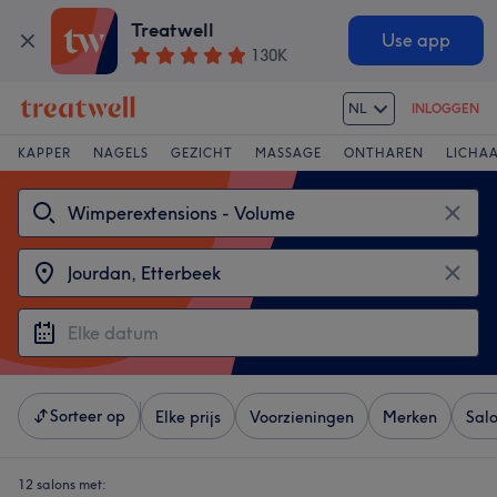
Treatwell
Use app
130K
NL
INLOGGEN
KAPPER
NAGELS
GEZICHT
MASSAGE
ONTHAREN
LICHA
Sorteer op
Elke prijs
Voorzieningen
Merken
Sal
12 salons met: