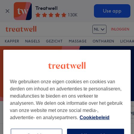
Treatwell
Use app
130K
NL
INLOGGEN
KAPPER
NAGELS
GEZICHT
MASSAGE
ONTHAREN
LICHA
We gebruiken onze eigen cookies en cookies van
derden om inhoud en advertenties te personaliseren,
mediafuncties te bieden en ons verkeer te
analyseren. We delen ook informatie over het gebruik
van onze website met onze social media-,
Sorteer op
Salons
Expresaanbiedingen
Beoordelin
advertentie- en analysepartners.
Cookiebeleid
Een salon met:
wenkbrauwen waxen in Ieper, West-Vlaanderen