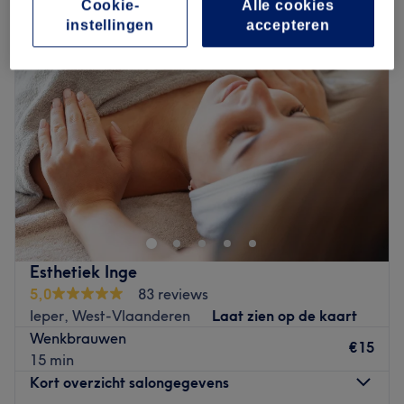
Cookie-
Alle cookies
instellingen
accepteren
Esthetiek Inge
5,0
83 reviews
Ieper, West-Vlaanderen
Laat zien op de kaart
Wenkbrauwen
€15
15 min
Kort overzicht salongegevens