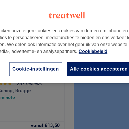
iken onze eigen cookies en cookies van derden om inhoud en
€15
ties te personaliseren, mediafuncties te bieden en ons verkeer t
en. We delen ook informatie over het gebruik van onze website
edia-, advertentie- en analysepartners.
Cookiebeleid
Cookie-instellingen
Alle cookies accepteren
A
267 reviews
Koning, Brugge
-minute
vanaf
€13,50
Go to venue