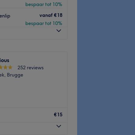
bespaar tot 10%
vanaf
€18
enlip
bespaar tot 10%
ious
252 reviews
ek, Brugge
📍 Leopold I-Laan 1C, een
€15
ijning, zelfvertrouwen en
egant ingerichte salon