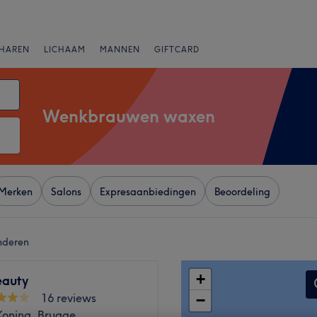
HAREN
LICHAAM
MANNEN
GIFTCARD
Wenkbrauwen waxen
Merken
Salons
Expresaanbiedingen
Beoordeling
nderen
+
eauty
16 reviews
−
Koning, Brugge