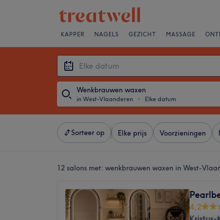
KAPPER
NAGELS
GEZICHT
MASSAGE
ONT
Wenkbrauwen waxen
in West-Vlaanderen
・
Elke datum
Sorteer op
Elke prijs
Voorzieningen
12 salons met:
wenkbrauwen waxen in West-Vlaa
Pearlb
4,2
Kristus-