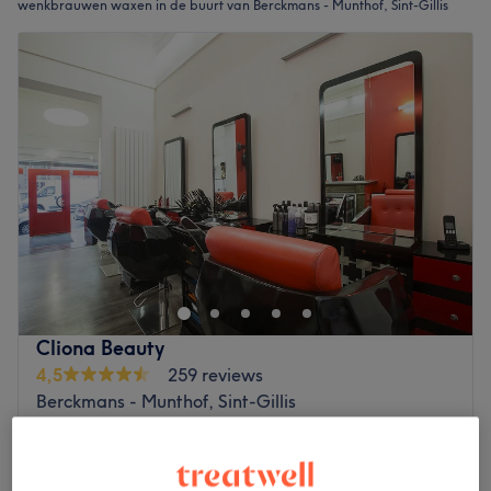
wenkbrauwen waxen in de buurt van Berckmans - Munthof, Sint-Gillis
Cliona Beauty
4,5
259 reviews
Berckmans - Munthof, Sint-Gillis
Laat zien op de kaart
Femme - Épilation à la cire : Sourcils - Création
€12
de ligne