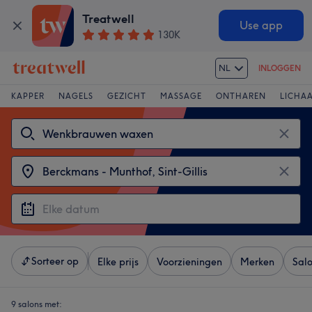
Treatwell
Use app
130K
NL
INLOGGEN
KAPPER
NAGELS
GEZICHT
MASSAGE
ONTHAREN
LICHA
Sorteer op
Elke prijs
Voorzieningen
Merken
Sal
9 salons met: