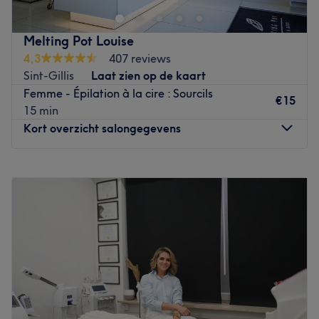
comme des massages pour les femmes, des épilations,
des manucures et pédicures. Avec sa cour intérieure, sa
Melting Pot Louise
décoration particulièrement soignée et son ambiance
4,3
407 reviews
agréable, cet institut est un véritable petit havre de paix
Sint-Gillis
Laat zien op de kaart
en plein Bruxelles. Caroline, avec plus de 20 années
Femme - Épilation à la cire : Sourcils
d'expérience dans le monde de la beauté, pourra vous
€15
15 min
conseiller à merveille et vous proposer de soins réalisés
Kort overzicht salongegevens
avec des produits de grande qualité.
NB: les paiements au salon devront être effectués en
Maandag
09:30
–
19:00
liquide uniquement.
Dinsdag
09:30
–
19:00
Go to venue
Woensdag
09:30
–
19:00
Donderdag
09:30
–
19:00
Vrijdag
09:30
–
19:00
Zaterdag
09:30
–
19:00
Zondag
Gesloten
Melting Pot est un centre de beauté situé sur la commune