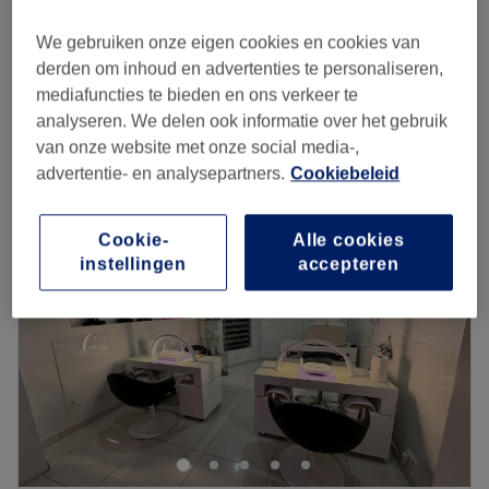
20 min
We gebruiken onze eigen cookies en cookies van
Femme - Épilation à la cire : Sourcils - Entretien
€10
derden om inhoud en advertenties te personaliseren,
15 min
mediafuncties te bieden en ons verkeer te
Kort overzicht salongegevens
analyseren. We delen ook informatie over het gebruik
van onze website met onze social media-,
Maandag
Gesloten
advertentie- en analysepartners.
Cookiebeleid
Dinsdag
10:00
–
19:00
Woensdag
10:00
–
19:00
Cookie-
Alle cookies
Donderdag
10:00
–
19:00
instellingen
accepteren
Vrijdag
09:00
–
20:00
Zaterdag
09:00
–
20:00
Zondag
Gesloten
Cliona Beauty est un institut de beauté situé à Saint-
Gilles en plein cœur de Bruxelles et à quelques minutes à
pied des métros Louise et Hotel de Monnaies et des trams
de la Place Stéphanie. Préparez-vous à une mise en
beauté intégrale et minutieuse de la tête aux pieds :