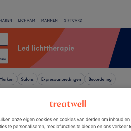
HAREN
LICHAAM
MANNEN
GIFTCARD
Led lichttherapie
atum
Merken
Salons
Expresaanbiedingen
Beoordeling
ckmans - Munthof, Sint-Gillis
+
TUT NEFALINE
iken onze eigen cookies en cookies van derden om inhoud en
716 reviews
−
ties te personaliseren, mediafuncties te bieden en ons verkeer t
Brussel