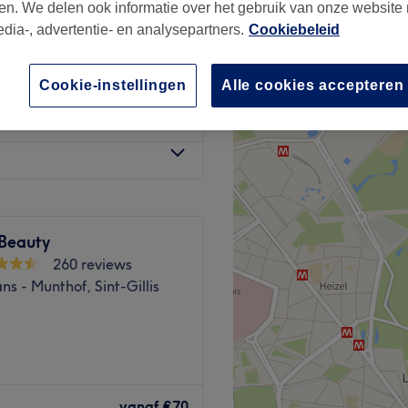
en. We delen ook informatie over het gebruik van onze website
edia-, advertentie- en analysepartners.
Cookiebeleid
Cookie-instellingen
Alle cookies accepteren
vanaf
€60
 Beauty
260 reviews
s - Munthof, Sint-Gillis
e beauté et bien-être à
é, professionnelle et
vanaf
€70