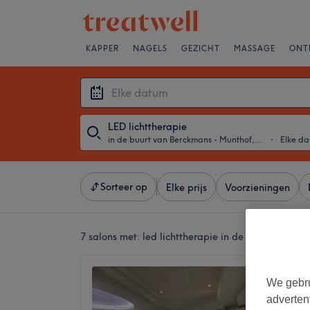
KAPPER
NAGELS
GEZICHT
MASSAGE
ONT
LED lichttherapie
in de buurt van Berckmans - Munthof, Sint-Gillis
・
Elke d
Sorteer op
Elke prijs
Voorzieningen
7 salons met:
led lichttherapie in de buurt van Ber
INSTI
We gebru
4,9
adverten
Louise, 