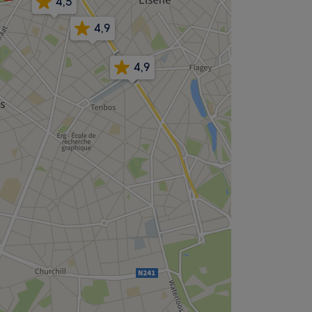
4,5
4,9
4,9