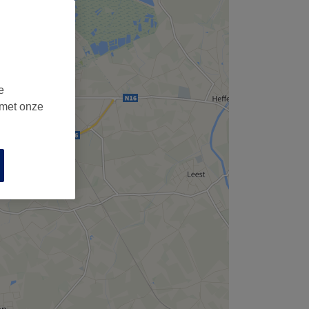
e
 met onze