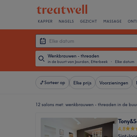
KAPPER
NAGELS
GEZICHT
MASSAGE
ONT
Wenkbrauwen - threaden
in de buurt van Jourdan, Etterbeek
・
Elke datum
Sorteer op
Elke prijs
Voorzieningen
12 salons met:
wenkbrauwen - threaden in de buur
Tony&S
4,8
Sint-Joo