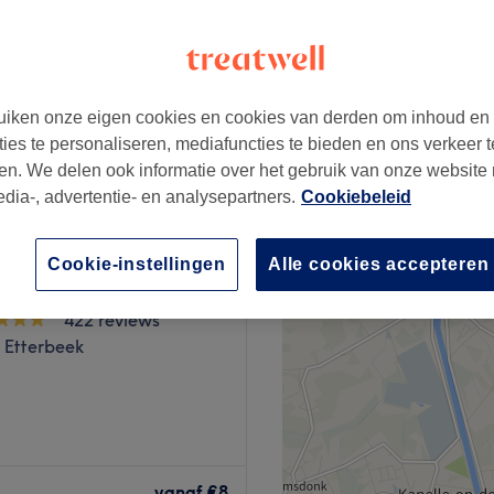
de
iken onze eigen cookies en cookies van derden om inhoud en
€15
ties te personaliseren, mediafuncties te bieden en ons verkeer t
en. We delen ook informatie over het gebruik van onze website
edia-, advertentie- en analysepartners.
Cookiebeleid
Cookie-instellingen
Alle cookies accepteren
’K
422 reviews
 Etterbeek
à Saint-Josse, à dix minutes
ée vous reçoit
vanaf
€8