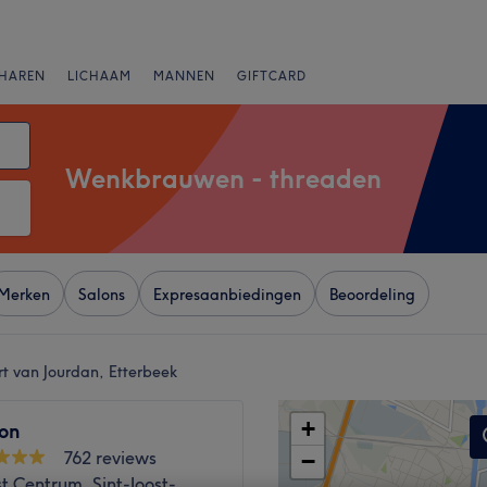
HAREN
LICHAAM
MANNEN
GIFTCARD
Wenkbrauwen - threaden
Merken
Salons
Expresaanbiedingen
Beoordeling
t van Jourdan, Etterbeek
+
on
762 reviews
−
st Centrum, Sint-Joost-