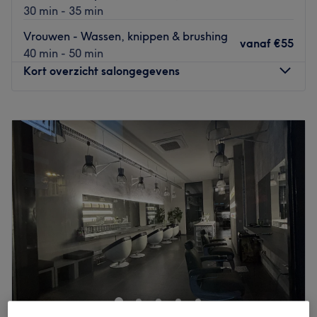
30 min - 35 min
Vrouwen - Wassen, knippen & brushing
vanaf
€55
40 min - 50 min
Kort overzicht salongegevens
Maandag
08:00
–
20:00
Dinsdag
08:00
–
20:00
Woensdag
08:00
–
20:00
Donderdag
08:00
–
20:00
Vrijdag
08:00
–
20:00
Zaterdag
08:00
–
20:00
Zondag
Gesloten
Aan de Paardenmarkt in Antwerpen bevindt zich Tropical
Joy, een stijlvolle familiale zaak van de familie Belo waar
kwaliteit, comfort en persoonlijke aandacht samenkomen.
Tropical Joy is een exclusief 3-in-1 concept dat kapper,
schoonheidsbehandelingen & massages en een snackbar