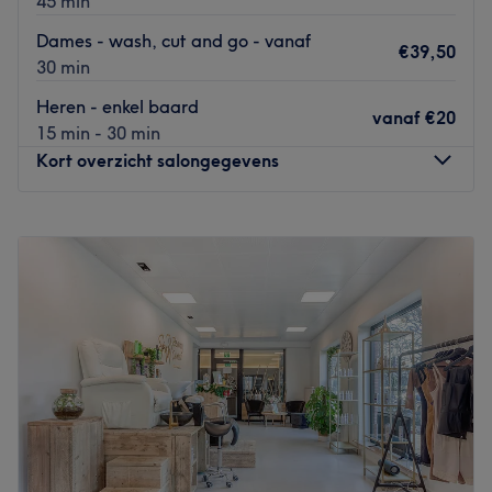
45 min
loopafstand van de salon.
Dames - wash, cut and go - vanaf
Het team:
€39,50
30 min
Het professionele team staat klaar om je te helpen met
veel passie en kunde.
Heren - enkel baard
vanaf
€20
15 min - 30 min
Wat we leuk vinden aan de salon:
Kort overzicht salongegevens
Sfeer: Ontspannen en professioneel.
Gespecialiseerd in: Haar- en beauty behandelingen.
Merken en producten: Anna maakt gebruik van vegan,
Maandag
Gesloten
natuurlijke, biologische, dierproefvrije en lokale
Dinsdag
10:00
–
19:00
producten.
Woensdag
10:00
–
18:00
De extra’s: Nails&beauty Anna is huisdier-, kinder- en
Donderdag
10:00
–
20:00
LQBTQIA+ vriendelijk. Je krijgt een gratis drankje bij jouw
Vrijdag
10:00
–
18:00
behandeling en er is gratis wifi.
Zaterdag
09:30
–
17:00
Zondag
Gesloten
Go to venue
Een nieuwe look? Dan is JOENAIT, kampioen van België,
de geknipte man voor de job! Hij behaalde in april 2015
de eerste prijs algemeen klassement Masters, Belgisch