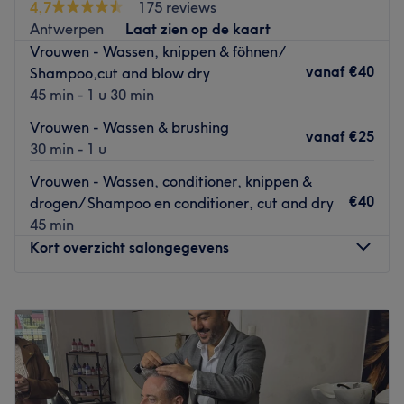
Owner
Yajaira
has more than 20 years of experience. She
4,7
175 reviews
aims to make you
look beautiful and feel beautiful.
The
Antwerpen
Laat zien op de kaart
salon uses natural products that are
free of parabens,
Vrouwen - Wassen, knippen & föhnen/
silicones and sulfates
. The hair colouring products are
vanaf
€40
Shampoo,cut and blow dry
free of ammonia
. These products are less damaging for
45 min - 1 u 30 min
your hair and ensure healthy and vibrant looking hair.
Vrouwen - Wassen & brushing
Brands that are used are Olaplex and Biolage.
vanaf
€25
30 min - 1 u
Go to venue
Vrouwen - Wassen, conditioner, knippen &
€40
drogen/ Shampoo en conditioner, cut and dry
45 min
Kort overzicht salongegevens
Maandag
11:00
–
18:00
Dinsdag
11:00
–
18:00
Woensdag
11:00
–
18:00
Donderdag
11:00
–
18:00
Vrijdag
11:00
–
18:00