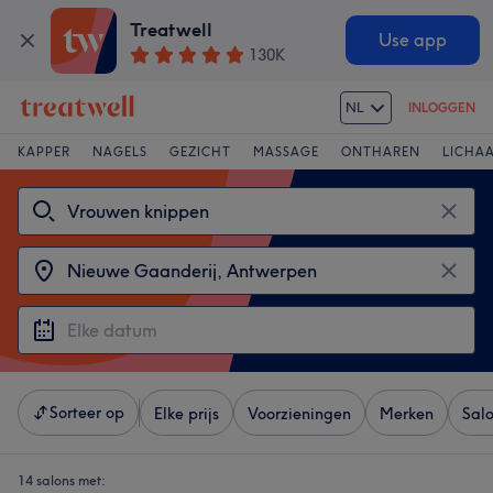
Treatwell
Use app
130K
NL
INLOGGEN
KAPPER
NAGELS
GEZICHT
MASSAGE
ONTHAREN
LICHA
Sorteer op
Elke prijs
Voorzieningen
Merken
Sal
14 salons met: