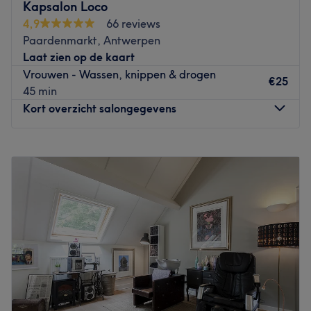
Kapsalon Loco
meermaals de eerste prijs binnengesleept voor onder
4,9
66 reviews
andere de titels Best Women & Men Hairdresser of the
Paardenmarkt, Antwerpen
Year en Colorist of the Year. Toni is tevens de eerste
Laat zien op de kaart
Belgische kapper met een eervolle vermelding in de Hall
Vrouwen - Wassen, knippen & drogen
of Fame. Dit salon met internationale allure volgt de
€25
45 min
nieuwste trends en ontwikkelingen in het kappersvak en
Kort overzicht salongegevens
het motto van NotAnotherStore! luidt dan ook: "We don't
imitate, we innovate."
Maandag
10:00
–
20:00
Let op: in het salon kan niet met bancontact worden
Dinsdag
10:00
–
20:00
betaald.
Woensdag
10:00
–
20:00
Go to venue
Donderdag
10:00
–
20:00
Vrijdag
10:00
–
20:00
Zaterdag
10:00
–
20:00
Zondag
Gesloten
Kapsalon Loco
is een salon waar zorg en comfort
centraal staan, met als doel de klanten een unieke