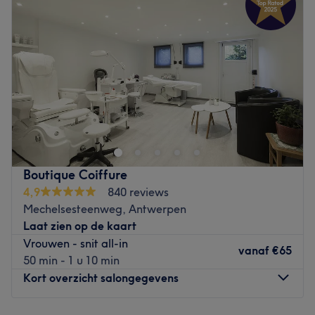
Donderdag
08:30
–
21:00
Vrijdag
08:30
–
21:00
Zaterdag
08:45
–
21:00
Zondag
Gesloten
Bij Instituut Victoria aan de Frankrijklei in Antwerpen
weet het team hoe ze kunnen bijdragen aan een
gezonder huidbeeld. De schoonheidsverzorgingen worden
uitgevoerd met luxe en duurzame verzorgingsproducten
boordevol actieve werkstoffen. Je huid wordt hier dus niet
Boutique Coiffure
enkel verwend, maar tegelijkertijd ook gevoed én
4,9
840 reviews
verbeterd. Naast de overige klassieke
Mechelsesteenweg, Antwerpen
schoonheidsverzorgingen voor gelaat en lichaam, kan je
Laat zien op de kaart
hier ook terecht voor afslankbehandelingen,
Vrouwen - snit all-in
wimperlifting of 'tropical airbrush tanning'; voor een
vanaf
€65
50 min - 1 u 10 min
egale en gebronsde teint. Je waant je in tropische sferen
Kort overzicht salongegevens
met het aroma van aloë vera! Het openbaar vervoer stopt
voor de deur en er is voldoende parkeergelegenheid om