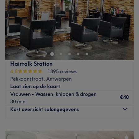
Zaterdag
Gesloten
Zondag
Gesloten
P by Rodrigues de Carvalho in Kalmthout is een cosy en
vintage dameskapsalon aan huis. De van oorsprong
Portugese eigenares Patricia heeft jarenlang in
Zwitserland in diverse kapsalons gewerkt. Zodoende
heeft ze kennisgemaakt met verschillende technieken,
Hairtalk Station
producten en de behoeften van de vrouw. Zo maak je
4,8
1395 reviews
tijdens het wachten gratis gebruik van de massagestoel
Pelikaanstraat, Antwerpen
en staat er koffie, thee, frisdrank of cava voor je klaar.
Laat zien op de kaart
Door haar vriendelijke en persoonlijke aanpak voel je je
Vrouwen - Wassen, knippen & drogen
snel thuis. Patricia spreekt vloeiend Portugees, Frans en
€40
30 min
Engels. Er wordt gewerkt met het merk Goldwell.
Kort overzicht salongegevens
Go to venue
Maandag
Gesloten
Dinsdag
09:00
–
17:45