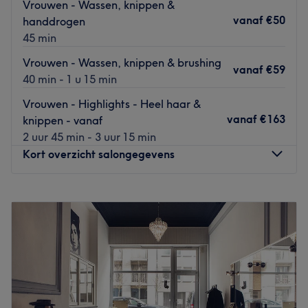
Vrouwen - Wassen, knippen &
is van dinsdag tot en met zaterdag geopend en zowel
vanaf
€50
handdrogen
mannen als vrouwen zijn hier van harte welkom.
45 min
Goed om te weten: Bij deze salon kun je betalen met
Vrouwen - Wassen, knippen & brushing
cash of met de Bancontact/Payconiq app.
vanaf
€59
40 min - 1 u 15 min
annuleren of verplaatsen van boekingen dienen 48 uur
Vrouwen - Highlights - Heel haar &
voor de afspraak te gebeuren.
vanaf
€163
knippen - vanaf
Go to venue
2 uur 45 min - 3 uur 15 min
Kort overzicht salongegevens
Maandag
Gesloten
Dinsdag
09:00
–
18:00
Woensdag
09:00
–
18:00
Donderdag
12:30
–
20:00
Vrijdag
09:00
–
18:00
Zaterdag
09:00
–
17:00
Zondag
Gesloten