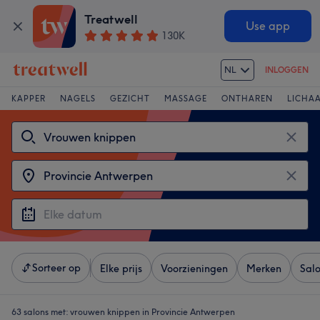
Treatwell
Use app
130K
NL
INLOGGEN
KAPPER
NAGELS
GEZICHT
MASSAGE
ONTHAREN
LICHA
Sorteer op
Elke prijs
Voorzieningen
Merken
Sal
63 salons met:
vrouwen knippen in Provincie Antwerpen