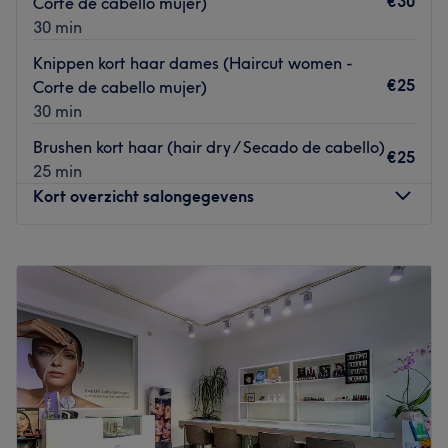
€30
Corte de cabello mujer)
het Sint-Franciscusplein gratis parkeren.
30 min
Go to venue
Knippen kort haar dames (Haircut women -
€25
Corte de cabello mujer)
30 min
Brushen kort haar (hair dry / Secado de cabello)
€25
25 min
Kort overzicht salongegevens
Maandag
Gesloten
Dinsdag
09:00
–
19:00
Woensdag
09:00
–
19:00
Donderdag
09:00
–
19:00
Vrijdag
09:00
–
19:00
Zaterdag
09:00
–
19:00
Zondag
12:00
–
16:00
Liza Hair Salon in Merksem is een allround kapsalon en