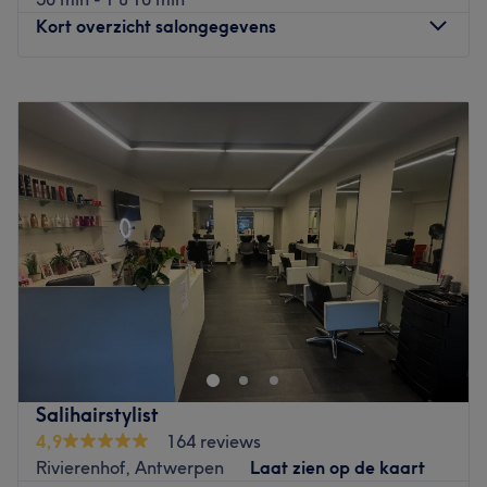
Kort overzicht salongegevens
Maandag
14:00
–
17:30
Dinsdag
09:00
–
18:00
Woensdag
09:00
–
18:00
Donderdag
09:00
–
20:00
Vrijdag
09:00
–
18:00
Zaterdag
09:00
–
17:00
Zondag
13:30
–
17:30
Maak kennis met je volgende ‘stop’: Perron Nord! Je raadt
het al; dit Antwerpse salon voor haar en beauty ligt
vlakbij het groene Park Spoor Noord. Alain knipt en kleurt
je haar naar jouw wens en Angelica verzorgt hier alle je
beauty treatments. Wat dacht je van een pedicure,
Salihairstylist
ontharing of massage? Powerduo Angelica en Alain
4,9
164 reviews
hebben samen al jarenlange ervaring in de branche, dus
Rivierenhof, Antwerpen
Laat zien op de kaart
aan ervaring en kennis ontbreekt het hier niet. Het salon