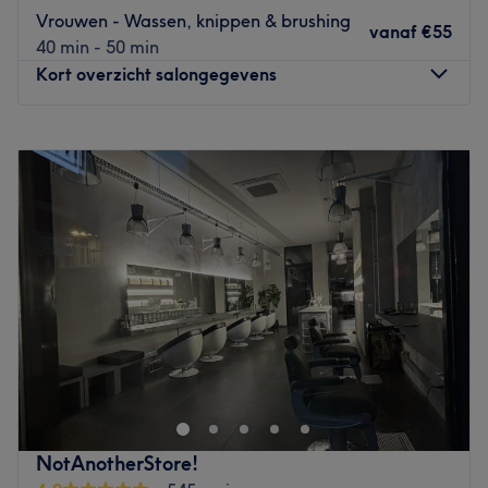
Vrouwen - Wassen, knippen & brushing
vanaf
€55
40 min - 50 min
Kort overzicht salongegevens
Maandag
08:00
–
20:00
Dinsdag
08:00
–
20:00
Woensdag
08:00
–
20:00
Donderdag
08:00
–
20:00
Vrijdag
08:00
–
20:00
Zaterdag
08:00
–
20:00
Zondag
Gesloten
Aan de Paardenmarkt in Antwerpen bevindt zich Tropical
Joy, een stijlvolle familiale zaak van de familie Belo waar
kwaliteit, comfort en persoonlijke aandacht samenkomen.
Tropical Joy is een exclusief 3-in-1 concept dat kapper,
schoonheidsbehandelingen & massages en een snackbar
NotAnotherStore!
combineert onder één dak.