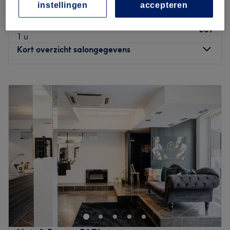
45 min
instellingen
accepteren
Damessnit & brushing - Kort
€69
1 u
Kort overzicht salongegevens
Maandag
09:00
–
18:00
Dinsdag
09:00
–
19:00
Woensdag
09:00
–
17:00
Donderdag
09:00
–
18:00
Vrijdag
09:00
–
18:00
Zaterdag
07:00
–
16:00
Zondag
Gesloten
By Tila in Genk is een kapsalon waar zorg en comfort
centraal staan, met als doel iedere klant – van jong tot
oud – een stijlvol kapsel en een fijne beleving te bieden.
Het team: Eigenaresse Nertila is professioneel, vriendelijk