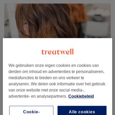
We gebruiken onze eigen cookies en cookies van
derden om inhoud en advertenties te personaliseren,
By Tila
mediafuncties te bieden en ons verkeer te
5,0
127 reviews
analyseren. We delen ook informatie over het gebruik
Genk
Laat zien op de kaart
van onze website met onze social media-,
Damessnit & drogen - Kort
advertentie- en analysepartners.
Cookiebeleid
€54
45 min
Damessnit & drogen - Lang
Cookie-
Alle cookies
€63