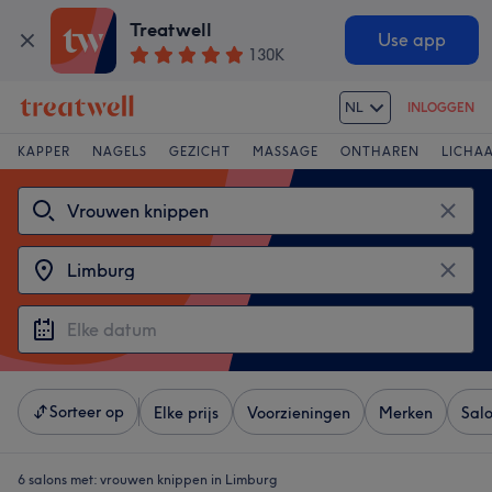
Treatwell
Use app
130K
NL
INLOGGEN
KAPPER
NAGELS
GEZICHT
MASSAGE
ONTHAREN
LICHA
Sorteer op
Elke prijs
Voorzieningen
Merken
Sal
6 salons met:
vrouwen knippen in Limburg