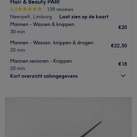
en streeft ernaar om aan alle behoeften van haar klanten
Hair & Beauty PARI
te voldoen.
4,8
139 reviews
Neerpelt, Limburg
Laat zien op de kaart
Wat we leuk vinden aan de salon: Sfeer: warm, verzorgd
Mannen - Wassen & knippen
en gezellig.
€20
30 min
Gespecialiseerd in: Knippen voor heren, dames en
Mannen - Wassen, knippen & drogen
kinderen en feestkapsels.
€22,50
20 min
Go to venue
Mannen senioren - Knippen
€18
20 min
Kort overzicht salongegevens
Maandag
Gesloten
Dinsdag
10:00
–
21:00
Woensdag
10:00
–
21:00
Donderdag
10:00
–
21:00
Vrijdag
10:00
–
21:00
Zaterdag
10:00
–
15:00
Zondag
Gesloten