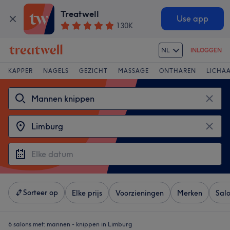
Treatwell
Use app
130K
NL
INLOGGEN
KAPPER
NAGELS
GEZICHT
MASSAGE
ONTHAREN
LICHA
Sorteer op
Elke prijs
Voorzieningen
Merken
Sal
6 salons met:
mannen - knippen in Limburg