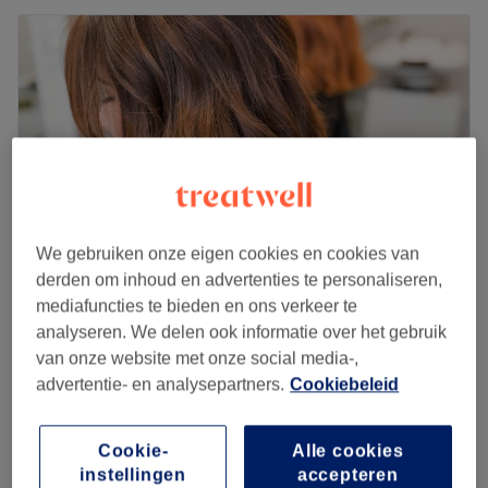
We gebruiken onze eigen cookies en cookies van
derden om inhoud en advertenties te personaliseren,
mediafuncties te bieden en ons verkeer te
By Tila
analyseren. We delen ook informatie over het gebruik
5,0
126 reviews
van onze website met onze social media-,
Genk
Laat zien op de kaart
advertentie- en analysepartners.
Cookiebeleid
Herensnit
€35
30 min
Cookie-
Alle cookies
Tondeuze volledig
instellingen
accepteren
€22