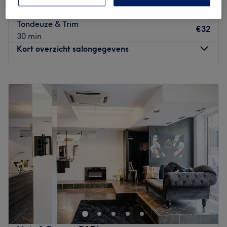
15 min
Tondeuze & Trim
€32
30 min
Kort overzicht salongegevens
Maandag
09:00
–
18:00
Dinsdag
09:00
–
19:00
Woensdag
09:00
–
17:00
Donderdag
09:00
–
18:00
Vrijdag
09:00
–
18:00
Zaterdag
07:00
–
16:00
Zondag
Gesloten
By Tila in Genk is een kapsalon waar zorg en comfort
centraal staan, met als doel iedere klant – van jong tot
oud – een stijlvol kapsel en een fijne beleving te bieden.
Het team: Eigenaresse Nertila is professioneel, vriendelijk