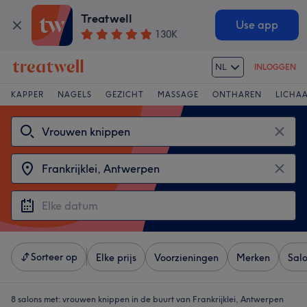
Treatwell
Use app
130K
NL
INLOGGEN
KAPPER
NAGELS
GEZICHT
MASSAGE
ONTHAREN
LICHA
Sorteer op
Elke prijs
Voorzieningen
Merken
Sal
8 salons met:
vrouwen knippen in de buurt van Frankrijklei, Antwerpen