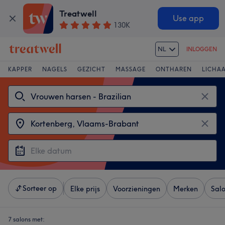
Treatwell
Use app
130K
NL
INLOGGEN
KAPPER
NAGELS
GEZICHT
MASSAGE
ONTHAREN
LICHA
Sorteer op
Elke prijs
Voorzieningen
Merken
Sal
7 salons met: