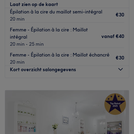
Laat zien op de kaart
NB: ce salon est réservé aux femmes.
Épilation à la cire du maillot semi-intégral
€30
Go to venue
20 min
Femme - Épilation à la cire : Maillot
vanaf
€40
intégral
20 min - 25 min
Femme - Épilation à la cire : Maillot échancré
€30
20 min
Kort overzicht salongegevens
Maandag
09:30
–
18:00
Dinsdag
09:30
–
18:00
Woensdag
Gesloten
Donderdag
09:30
–
18:00
Vrijdag
09:30
–
18:00
Zaterdag
09:30
–
17:00
Zondag
Gesloten