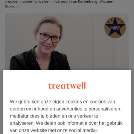
vrouwen harsen - brazilian in de buurt van Kortenberg, Vlaams-
Brabant
Institut Anne Thissen
We gebruiken onze eigen cookies en cookies van
5,0
1401 reviews
derden om inhoud en advertenties te personaliseren,
Wezembeek-Oppem, Vlaams-Brabant
mediafuncties te bieden en ons verkeer te
Laat zien op de kaart
analyseren. We delen ook informatie over het gebruik
Femme - Épilation à la cire : Maillot intégral
van onze website met onze social media-,
€27