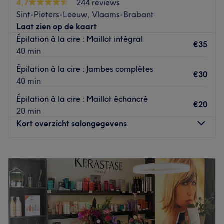
4,7
244 reviews
fonction de vos besoins. L'institut est facilement
Sint-Pieters-Leeuw, Vlaams-Brabant
accessible en transports en commun avec le métro 1, le
Laat zien op de kaart
tram 39 ou le bus 36 : arrêt Stockel.
Épilation à la cire : Maillot intégral
€35
Go to venue
40 min
Épilation à la cire : Jambes complètes
€30
40 min
Épilation à la cire : Maillot échancré
€20
20 min
Kort overzicht salongegevens
Maandag
09:15
–
18:00
Dinsdag
09:15
–
18:00
Woensdag
Gesloten
Donderdag
09:15
–
18:30
Vrijdag
09:15
–
18:30
Zaterdag
09:15
–
18:00
Zondag
09:15
–
18:00