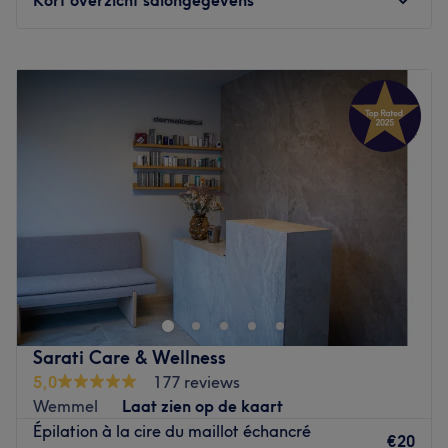
Maandag
09:30
–
15:30
Dinsdag
09:30
–
20:00
Woensdag
09:30
–
12:00
Donderdag
09:30
–
20:00
Vrijdag
09:30
–
18:30
Zaterdag
09:30
–
16:00
Zondag
Gesloten
Anne Thissen vous accueille au sein de son centre
d'esthétique
réservé aux femmes
à Wezembeek-Oppem,
à proximité de Woluwe-Saint-Pierre et du métro Stockel.
C'est avec des produits de qualité et dans un endroit
intime et discret qu'Anne vous propose une large gamme
Sarati Care & Wellness
de soins avec des soins du visage, soins du corps,
5,0
177 reviews
épilations, soins bien-être... Profitez d'un vrai moment de
Wemmel
Laat zien op de kaart
détente en dehors du temps dans cet espace chic et cosy.
Épilation à la cire du maillot échancré
NB: ce salon est réservé aux femmes.
€20