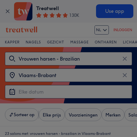
Treatwell
Use app
130K
NL
INLOGGEN
KAPPER
NAGELS
GEZICHT
MASSAGE
ONTHAREN
LICHA
Sorteer op
Elke prijs
Voorzieningen
Merken
Sal
23 salons met:
vrouwen harsen - brazilian in Vlaams-Brabant