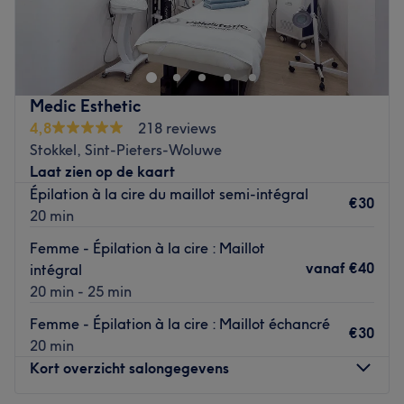
Blush Beauty Room est un salon de beauté spécialisé
onglerie et massage.
dans les soins du visage et l'analyse de la peau à Rhode-
Les marques et produits utilisés : Dermalogica et Yumi
Saint-Genèse. Natalia, esthéticienne diplômée et
Lashes.
passionnée, adapte chaque soin en fonction de votre
Go to venue
type de peau pour vous apporter un soin personnalisé et
Medic Esthetic
sur-mesure qui répond vraiment aux besoins de votre
4,8
218 reviews
peau. Vous profiterez de cette pause bien-être dans un
Stokkel, Sint-Pieters-Woluwe
univers chaleureux dédié à la beauté de la femme.
Laat zien op de kaart
NB : Les règlements sur place devront être effectués en
Épilation à la cire du maillot semi-intégral
€30
espèces uniquement.
20 min
Go to venue
Femme - Épilation à la cire : Maillot
vanaf
€40
intégral
20 min - 25 min
Femme - Épilation à la cire : Maillot échancré
€30
20 min
Kort overzicht salongegevens