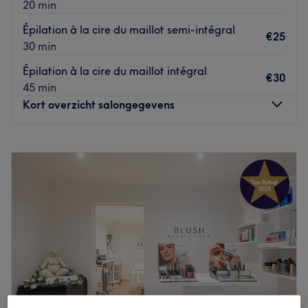
20 min
Go to venue
Épilation à la cire du maillot semi-intégral
€25
30 min
Épilation à la cire du maillot intégral
€30
45 min
Kort overzicht salongegevens
Maandag
09:00
–
19:00
Dinsdag
Gesloten
Woensdag
Gesloten
Donderdag
10:00
–
20:00
Vrijdag
09:00
–
18:00
Zaterdag
09:00
–
18:00
Zondag
10:00
–
18:00
Sarati Care & Wellness est un salon de beauté situé à
Bruxelles, sur la célèbre Avenue Louise, près du bois de la
Cambre. C'est un espace de bien-être où la beauté et la