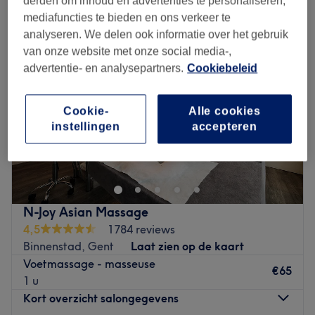
derden om inhoud en advertenties te personaliseren,
mediafuncties te bieden en ons verkeer te
analyseren. We delen ook informatie over het gebruik
van onze website met onze social media-,
advertentie- en analysepartners.
Cookiebeleid
Cookie-
Alle cookies
instellingen
accepteren
N-Joy Asian Massage
4,5
1784 reviews
Binnenstad, Gent
Laat zien op de kaart
Voetmassage - masseuse
€65
1 u
Kort overzicht salongegevens