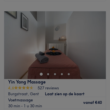
Maandag
10:00
–
23:00
Dinsdag
10:00
–
23:00
Woensdag
10:00
–
23:00
Donderdag
10:00
–
23:00
Vrijdag
10:00
–
23:00
Zaterdag
10:00
–
23:00
Zondag
10:00
–
23:00
In hartje Gent ter hoogte van de Vlasmarkt vind je N-Joy
Asian Massage. Bij deze salon kan je terecht voor een
heerlijke massage die jou lichamelijk en geestelijk doet
ontspannen. Het team stemt de behandelingen af op jou
als persoon, jouw wensen en verwachtingen. Zo kan de
Yin Yang Massage
massage bijdragen aan jouw gezondheid en preventief
4,6
527 reviews
eventuele klachten voorkomen. Het salon biedt tevens
Burgstraat, Gent
Laat zien op de kaart
duo-massages aan, dus kom samen met een vriend(in) en
Voetmassage
geniet van een ontspannen moment voor twee. Handig
vanaf
€40
30 min - 1 u 30 min
om te weten: de publieke parking is gelegen om de hoek.