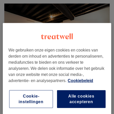
We gebruiken onze eigen cookies en cookies van
derden om inhoud en advertenties te personaliseren,
mediafuncties te bieden en ons verkeer te
analyseren. We delen ook informatie over het gebruik
van onze website met onze social media-,
N-Joy Asian Massage
advertentie- en analysepartners.
Cookiebeleid
4,5
1785 reviews
Binnenstad, Gent
Laat zien op de kaart
Voetmassage - masseuse
Cookie-
Alle cookies
€65
1 u
instellingen
accepteren
Kort overzicht salongegevens