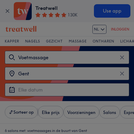
Treatwell
Use app
130K
NL
INLOGGEN
KAPPER
NAGELS
GEZICHT
MASSAGE
ONTHAREN
LICHA
Sorteer op
Elke prijs
Voorzieningen
Salons
Expr
6 salons met:
voetmassages in de buurt van Gent