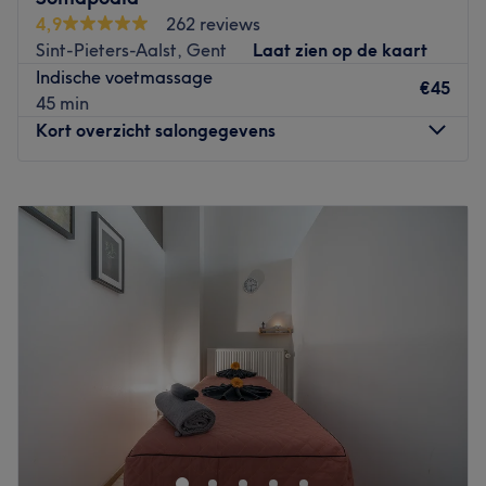
Thaise massage, een ontgiftingsmassage of een
4,9
262 reviews
sportmassage. Of je nu last hebt van een kwaaltje of
Sint-Pieters-Aalst, Gent
Laat zien op de kaart
gewoon heerlijk tot rust wilt komen en ontspannen,
Indische voetmassage
iedereen is welkom. De salon heeft ruime openingstijden,
€45
45 min
dus boek nu een behandeling en laat je verwennen.
Kort overzicht salongegevens
Go to venue
Maandag
09:00
–
19:00
Dinsdag
09:00
–
21:00
Woensdag
09:00
–
21:00
Donderdag
09:00
–
21:00
Vrijdag
09:00
–
19:00
Zaterdag
10:00
–
16:00
Zondag
Gesloten
Bij Somapodia kan je terecht voor een massage
gebaseerd op drukpunten. Eigenares Caroline heeft zich
verdiept in voetreflexologie nadat zij zelf de positieve
ervaringen ervan heeft ervaren. Zij helpt jou graag bij