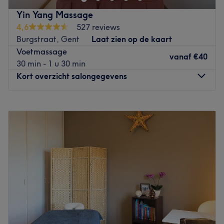
het verminderen van klachten en stress met een
Yin Yang Massage
reflexmassage. Daarnaast kan je hier tevens terecht voor
4,6
527 reviews
een Japanse gelaatsmassage, waarbij eveneens gebruik
Burgstraat, Gent
Laat zien op de kaart
wordt gemaakt van het behandelen van drukpunten en
Voetmassage
meridianen. Handig om te weten: er is voldoende
vanaf
€40
30 min - 1 u 30 min
parkeergelegenheid voor de deur.
Kort overzicht salongegevens
Let op: in het salon kan niet met bancontact worden
betaald.
Maandag
11:00
–
21:30
Go to venue
Dinsdag
11:00
–
21:30
Woensdag
11:00
–
21:30
Donderdag
11:00
–
21:30
Vrijdag
11:00
–
21:30
Zaterdag
11:00
–
21:30
Zondag
11:00
–
21:30
Even wegdromen bij een heerlijke massage? Yin Yang
Massage in Gent herbergt sinds 2015 een oase van rust,
kalmte en volledige ontspanning in het midden van haar