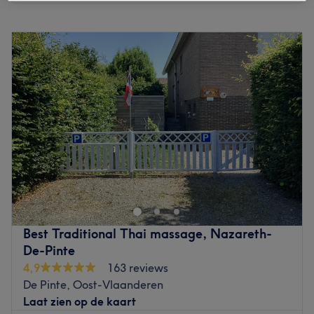
Maandag
10:00
–
23:00
Dinsdag
10:00
–
23:00
Woensdag
10:00
–
23:00
Donderdag
10:00
–
23:00
Vrijdag
10:00
–
23:00
Zaterdag
10:00
–
23:00
Zondag
10:00
–
23:00
In hartje Gent ter hoogte van de Vlasmarkt vind je N-Joy
Asian Massage. Bij deze salon kan je terecht voor een
heerlijke massage die jou lichamelijk en geestelijk doet
ontspannen. Het team stemt de behandelingen af op jou
als persoon, jouw wensen en verwachtingen. Zo kan de
Best Traditional Thai massage, Nazareth-
massage bijdragen aan jouw gezondheid en preventief
De-Pinte
eventuele klachten voorkomen. Het salon biedt tevens
4,9
163 reviews
duo-massages aan, dus kom samen met een vriend(in) en
De Pinte, Oost-Vlaanderen
geniet van een ontspannen moment voor twee. Handig
Laat zien op de kaart
om te weten: de publieke parking is gelegen om de hoek.