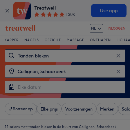
Treatwell
Use app
130K
NL
INLOGGEN
KAPPER
NAGELS
GEZICHT
MASSAGE
ONTHAREN
LICHA
Sorteer op
Elke prijs
Voorzieningen
Merken
Sal
11 salons met:
tanden bleken in de buurt van Collignon, Schaarbeek